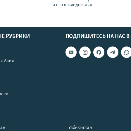
и его последствиях
Е РУБРИКИ
ПОДПИШИТЕСЬ НА НАС В
я Азия
века
тан
Узбекистан