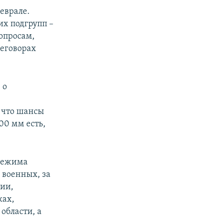
еврале.
их подгрупп –
опросам,
реговорах
 о
 что шансы
00 мм есть,
 режима
 военных, за
рии,
ках,
области, а