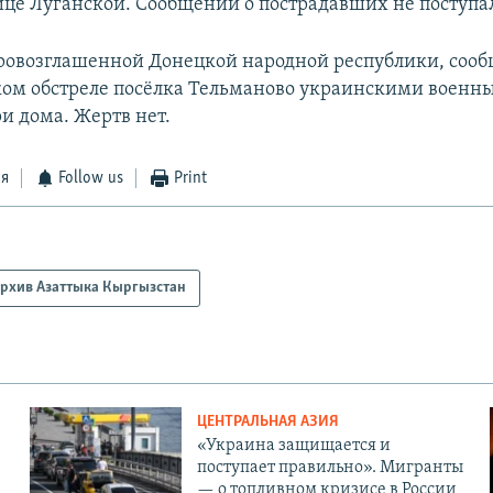
ице Луганской. Сообщений о пострадавших не поступа
ровозглашенной Донецкой народной республики, сооб
ом обстреле посёлка Тельманово украинскими военн
и дома. Жертв нет.
ся
Follow us
Print
рхив Азаттыка Кыргызстан
ЦЕНТРАЛЬНАЯ АЗИЯ
«Украина защищается и
поступает правильно». Мигранты
— о топливном кризисе в России