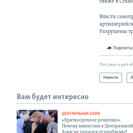
также в Стан
Власти самоп
артиллерийск
Разрушены тр
Поделить
This item is part of
Новости
А
Вам будет интересно
ЦЕНТРАЛЬНАЯ АЗИЯ
«Краткосрочное решение».
Почему амнистии в Центральной
Азии не панацея от проблемы?