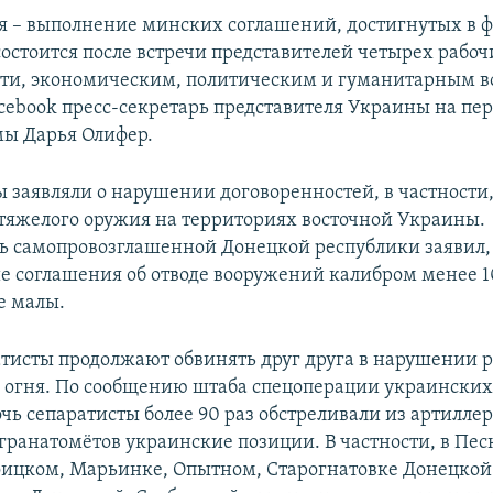
ня – выполнение минских соглашений, достигнутых в ф
остоится после встречи представителей четырех рабоч
сти, экономическим, политическим и гуманитарным в
acebook пресс-секретарь представителя Украины на пе
ы Дарья Олифер.
ы заявляли о нарушении договоренностей, в частности,
яжелого оружия на территориях восточной Украины.
ь самопровозглашенной Донецкой республики заявил,
е соглашения об отводе вооружений калибром менее 1
е малы.
атисты продолжают обвинять друг друга в нарушении
огня. По сообщению штаба спецоперации украинских
ь сепаратисты более 90 раз обстреливали из артилле
гранатомётов украинские позиции. В частности, в Пес
оицком, Марьинке, Опытном, Старогнатовке Донецкой 