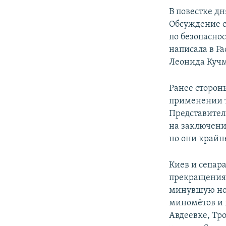
В повестке д
Обсуждение с
по безопасно
написала в F
Леонида Кучм
Ранее сторон
применении т
Представител
на заключени
но они крайн
Киев и сепар
прекращения 
минувшую ноч
миномётов и 
Авдеевке, Тр