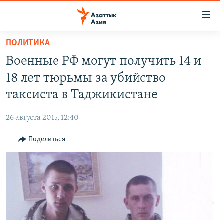
Доступность
ссылок
Вернуться
ПОЛИТИКА
к
ЦЕНТРАЛЬНАЯ АЗИЯ
Военные РФ могут получить 14 и
основному
НОВОСТИ
КАЗАХСТАН
содержанию
18 лет тюрьмы за убийство
ВОЙНА В УКРАИНЕ
Вернутся
КЫРГЫЗСТАН
таксиста в Таджикистане
к
НА ДРУГИХ ЯЗЫКАХ
УЗБЕКИСТАН
главной
26 августа 2015, 12:40
ТАДЖИКИСТАН
ҚАЗАҚША
навигации
ПОДПИШИТЕСЬ НА НАС В СОЦСЕТЯХ
Вернутся
Поделиться
КЫРГЫЗЧА
к
ЎЗБЕКЧА
поиску
ТОҶИКӢ
Все сайты РСЕ/РС
TÜRKMENÇE