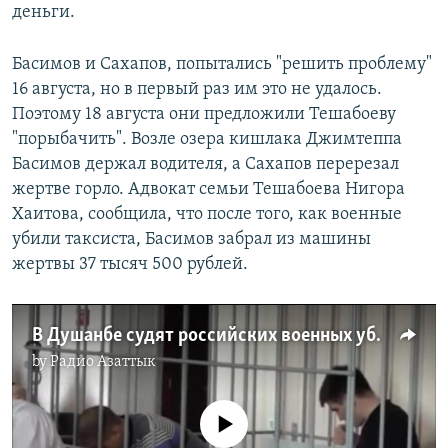
деньги.
Басимов и Сахапов, попытались "решить проблему"
16 августа, но в первый раз им это не удалось.
Поэтому 18 августа они предложили Тешабоеву
"порыбачить". Возле озера кишлака Джимтеппа
Басимов держал водителя, а Сахапов перерезал
жертве горло. Адвокат семьи Тешабоева Нигора
Хаитова, сообщила, что после того, как военные
убили таксиста, Басимов забрал из машины
жертвы 37 тысяч 500 рублей.
В Душанбе судят российских военных убивших местного таксиста
by
Радио Азаттык
No media source currently available