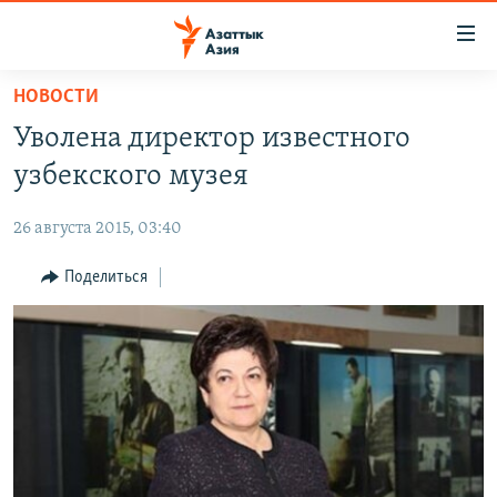
Доступность
ссылок
Вернуться
НОВОСТИ
к
ЦЕНТРАЛЬНАЯ АЗИЯ
Уволена директор известного
основному
НОВОСТИ
КАЗАХСТАН
содержанию
узбекского музея
ВОЙНА В УКРАИНЕ
Вернутся
КЫРГЫЗСТАН
к
26 августа 2015, 03:40
НА ДРУГИХ ЯЗЫКАХ
УЗБЕКИСТАН
главной
Поделиться
ТАДЖИКИСТАН
ҚАЗАҚША
навигации
ПОДПИШИТЕСЬ НА НАС В СОЦСЕТЯХ
Вернутся
КЫРГЫЗЧА
к
ЎЗБЕКЧА
поиску
ТОҶИКӢ
Все сайты РСЕ/РС
TÜRKMENÇE