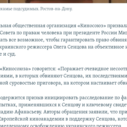
камье подсудимых. Ростов-на-Дону.
ьная общественная организация «Киносоюз» призвал
 Совета по правам человека при президенте России Ми
лать все возможное, чтобы гарантировать право обвиня
краинского режиссера Олега Сенцова на объективное 
 и суд.
«Киносоюза» говорится: «Поражает очевидное несоот
иями, в которых обвиняют Сенцова, их последствиями
ной суровостью приговора, на котором настаивает обв
содержится призыв инициировать расследование по фа
пытках, применявшихся к Сенцову и ключевому свиде
надию Афанасьеву. Авторы обращения заявили, что пр
Европейской киноакадемии в поддержку Сенцова, кот
емедленному освобождению украинского режиссера.