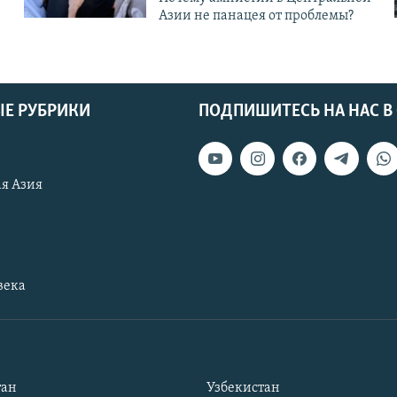
Азии не панацея от проблемы?
Е РУБРИКИ
ПОДПИШИТЕСЬ НА НАС В
я Азия
века
тан
Узбекистан