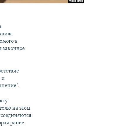
а
хаила
емого в
и законное
ветствие
 и
инение".
кту
телю на этом
исоединяются
орая ранее