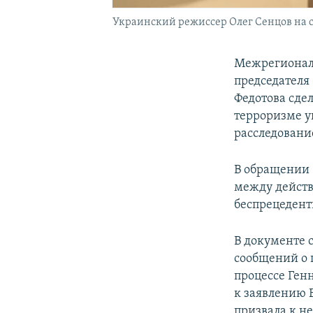
Украинский режиссер Олег Сенцов на с
Межрегионал
председателя
Федотова сде
терроризме у
расследование
В обращении 
между действ
беспрецедент
В документе 
сообщений о 
процессе Ген
к заявлению 
призвала к н