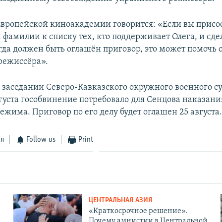
Европейской киноакадемии говорится: «Если вы присо
 фамилии к списку тех, кто поддерживает Олега, и сдел
огда должен быть оглашён приговор, это может помочь 
режиссёра».
 заседании Северо-Кавказского окружного военного суд
густа гособвинение потребовало для Сенцова наказания
режима. Приговор по его делу будет оглашен 25 августа
ся
Follow us
Print
ЦЕНТРАЛЬНАЯ АЗИЯ
«Краткосрочное решение».
Почему амнистии в Центральной