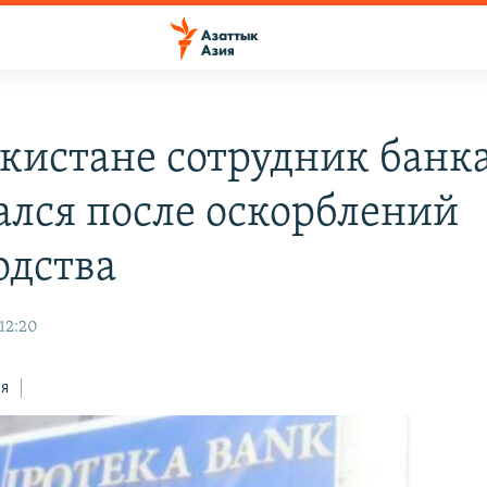
екистане сотрудник банк
ался после оскорблений
одства
 12:20
ся