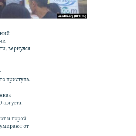
тний
нии
ти, вернулся
е
го приступа.
анка»
 августа.
ют и порой
 умирают от