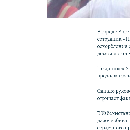
В городе Ург
сотрудник «И
оскорбления р
домой и сконч
По данным Уз
продолжалось 
Однако руков
отрицает фак
В Узбекистан
даже избиваю
сердечного п