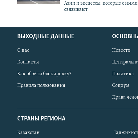
Азии и эксцессы, которые с ними
связывают
ВЫХОДНЫЕ ДАННЫЕ
ОСНОВНЫ
О нас
Новости
Контакты
Центральна
Как обойти блокировку?
Политика
Правила пользования
Социум
Права чело
СТРАНЫ РЕГИОНА
ПОДПИШИТЕСЬ НА НАС В СОЦСЕТЯХ
Казахстан
Таджикис