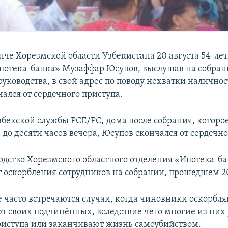
енче Хорезмской области Узбекистана 20 августа 54-ле
потека-банка» Музаффар Юсупов, выслушав на собра
уководства, в свой адрес по поводу нехватки наличнос
ался от сердечного приступа.
бекской службы РСЕ/РС, дома после собрания, которо
до десяти часов вечера, Юсупов скончался от сердечно
одство Хорезмского областного отделения «Ипотека-б
т оскорбления сотрудников на собрании, прошедшем 20
е часто встречаются случаи, когда чиновники оскорбля
т своих подчинённых, вследствие чего многие из них
риступа или заканчивают жизнь самоубийством.