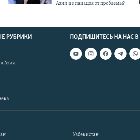
Азии не панацея от проблемы?
Е РУБРИКИ
ПОДПИШИТЕСЬ НА НАС В
я Азия
века
тан
Узбекистан