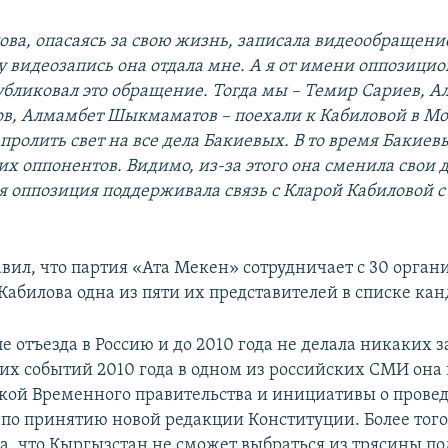
лова, опасаясь за свою жизнь, записала видеообращени
у видеозапись она отдала мне. А я от имени оппозици
бликовал это обращение. Тогда мы – Темир Сариев, А
, Алмамбет Шыкмаматов – поехали к Кабиловой в Мо
пролить свет на все дела Бакиевых. В то время Бакие
их оппонентов. Видимо, из-за этого она сменила свои 
 оппозиция поддерживала связь с Кларой Кабиловой с
авил, что партия «Ата Мекен» сотрудничает с 30 орга
Кабилова одна из пяти их представителей в списке кан
е отъезда в Россию и до 2010 года не делала никаких 
их событий 2010 года в одном из российских СМИ она 
кой Временного правительства и инициативы о прове
по принятию новой редакции Конституции. Более того
а, что Кыргызстан не сможет выбраться из трясины п