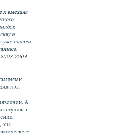
е и выехала
онного
ликбек
скву и
вы уже начали
данные.
 2008-2009
низациями
дидатов.
заявлений. А
выступила с
дении
, она
олитического