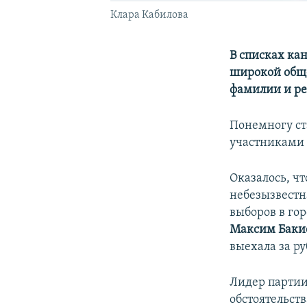
Клара Кабилова
В списках ка
широкой обще
фамилии и ре
Понемногу ст
участниками 
Оказалось, ч
небезызвестн
выборов в го
Максим Баки
выехала за ру
Лидер парти
обстоятельст