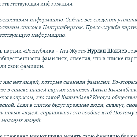
соответствующая информация:
редоставим информацию. Сейчас все сведения уточняю
оставим список в Центризбирком. Пресс-служба парти
ветствующую информацию.
ь партии «Республика – Ата-Журт»
Нурлан Шакиев
гов
общественности фамилиях, отметил, что в списке парт
ли свои фамилии.
у нас нет людей, которые сменили фамилии. Во-вторых
сте в списке нашей партии значится Алтын Кылычбаев
тся вопросом, кто такой Кылычбаев? Иногда обществе
сной. Если в списке будут прежние люди, скажут, снов
ть новых людей, спрашивают это вообще кто? Поэтому
 молодых людей.
е граждане имеют право менять свою фамилию без ка