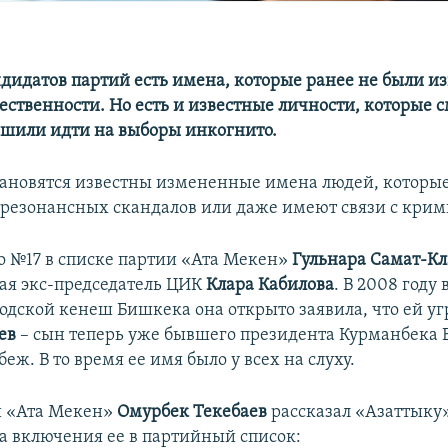
ндидатов партий есть имена, которые ранее не были и
ственности. Но есть и известные личности, которые 
шили идти на выборы инкогнито.
ановятся известны измененные имена людей, которые
резонансных скандалов или даже имеют связи с кри
то №17 в списке партии «Ата Мекен»
Гульнара Самат-Кл
ая экс-председатель ЦИК
Клара Кабилова
. В 2008 году
родской кенеш Бишкека она открыто заявила, что ей у
ев
– сын теперь уже бывшего президента Курманбека Б
беж. В то время ее имя было у всех на слуху.
и «Ата Мекен»
Омурбек Текебаев
рассказал «Азаттыку
ва включения ее в партийный список: