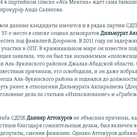
4 в партийном списке «Ата Мекена» идет сама бывши
прокурор Аида Салянова.
ои данные кандидаты имеются и в рядах партии СДП
7-е место в списке социал-демократов
Дильмурат Ак
естен под фамилией Дооронов. В 2011 году он задержи
 участии в ОПГ. В криминальном мире он известен по
ция заявляла, что он был так называемым «положенц
 и Ала-Букинского районов Джалал-Абадской области. 
звестным причинам, его освободили, и он даже избра
неша Ала-Букинского района и поднялся до должности
уть ранее в отношении Дильмурата Акпаралиева (Доо
головные дела по статьям «Изнасилование» и «Грабеж
таба СДПК
Данияр Аттокуров
не объяснил причины, ка
стным благодаря сомнительным делам, был включен в
 депутаты, сменив фамилию. Однако Аттокуров добавил