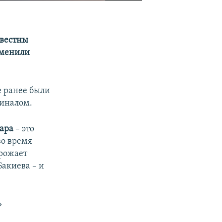
звестны
сменили
 ранее были
миналом.
ара
– это
 во время
грожает
акиева – и
»