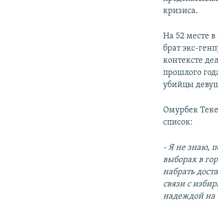
кризиса.
На 52 месте 
брат экс-ген
контексте де
прошлого года
убийцы девуш
Омурбек Теке
список:
- Я не знаю, 
выборах в гор
набрать доста
связи с избир
надеждой на т