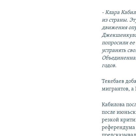
- Клара Каби
из страны. Эт
движения опу
Джекшенкулов
попросили ее 
устранять сво
Объединенная
годов.
Текебаев доб
мигрантов, а 
Кабилова посл
после июньск
резкой крити
референдума 
предсказывал