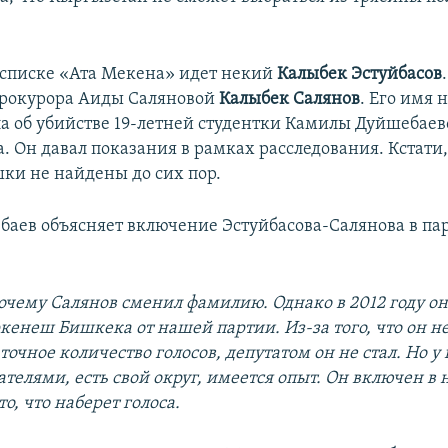
в списке «Ата Мекена» идет некий
Калыбек Эстуйбасов
прокурора Аиды Саляновой
Калыбек Салянов
. Его имя 
ла об убийстве 19-летней студентки Камилы Дуйшебаев
. Он давал показания в рамках расследования. Кстати
ки не найдены до сих пор.
баев объясняет включение Эстуйбасова-Салянова в п
почему Салянов сменил фамилию. Однако в 2012 году он
кенеш Бишкека от нашей партии. Из-за того, что он н
точное количество голосов, депутатом он не стал. Но у 
ателями, есть свой округ, имеется опыт. Он включен в 
о, что наберет голоса.