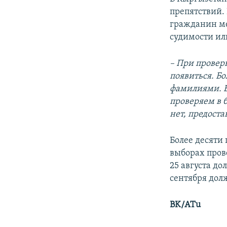
препятствий.
гражданин ме
судимости ил
– При провер
появиться. Б
фамилиями. В
проверяем в 
нет, предост
Более десяти
выборах пров
25 августа д
сентября дол
BK/ATu