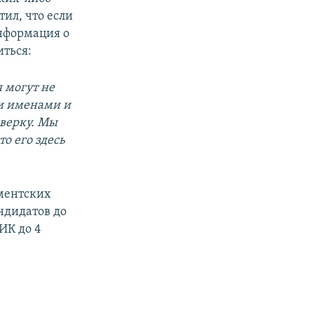
ил, что если
информация о
ться:
 могут не
ми именами и
верку. Мы
о его здесь
аментских
ндидатов до
ИК до 4