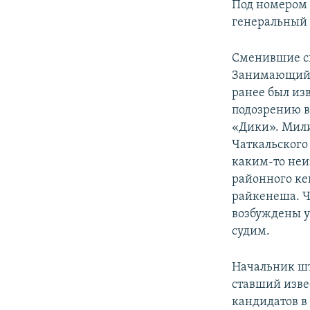
Под номером 
генеральный 
Сменившие св
Занимающий 5
ранее был изв
подозрению в
«Дики». Мили
Чаткальского
каким-то неи
районного ке
райкенеша. Ч
возбуждены у
судим.
Начальник ш
ставший изве
кандидатов в