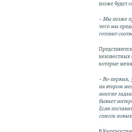
позже будет 
– Мы позже п
чего мы пред
готовит соот
Представител
неизвестных 
которые меня
– Во-первых, 
на втором ме
многие задаю
бывает интере
Если постави
список новых
В Кыргызстан