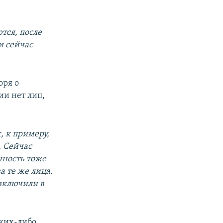
тся, после
и сейчас
оря о
ии нет лиц,
, к примеру,
. Сейчас
нность тоже
а те же лица.
 включили в
ких-либо