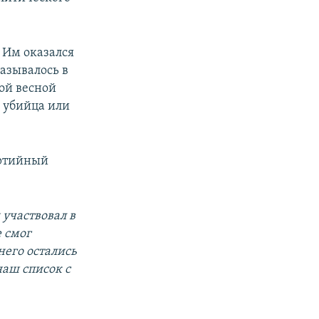
. Им оказался
называлось в
ой весной
, убийца или
артийный
 участвовал в
е смог
него остались
наш список с