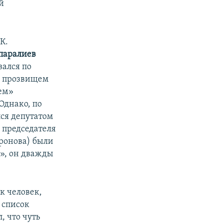
й
К.
паралиев
вался по
д прозвищем
ем»
Однако, по
лся депутатом
 председателя
ронова) были
», он дважды
к человек,
 список
, что чуть