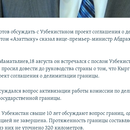
отов обсуждать с Узбекистаном проект соглашения о 
этом «Азаттыку» сказал вице-премьер-министр Абдра
Маматалиев,18 августа он встречался с послом Узбеки
просил довести до руководства страны о том, что Кырг
оект соглашения о делимитации границы.
бсуждался вопрос активизации работы комиссии по де
осударственной границы.
 Узбекистан свыше 10 лет обсуждают вопрос границ, о
цией не завершена. Протяженность границы составляе
из них не уточнено 320 километров.