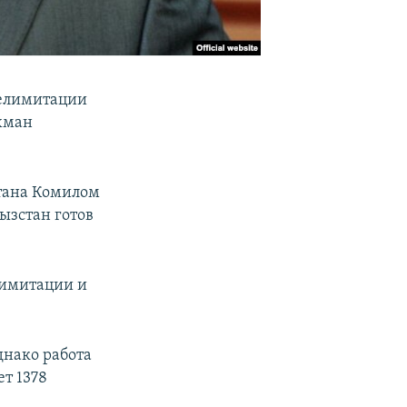
делимитации
хман
стана Комилом
ызстан готов
лимитации и
днако работа
т 1378