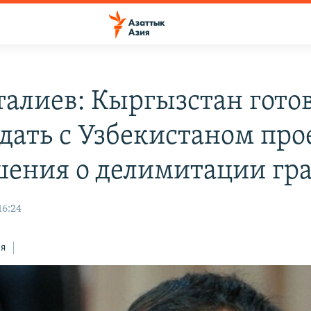
алиев: Кыргызстан гото
дать с Узбекистаном про
шения о делимитации гр
16:24
ся