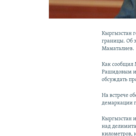
Кыргызстан г
границы. Об 
Маматалиев.
Как сообщил 
Рашидовым и 
обсуждать пр
На встрече о
демаркации г
Кыргызстан и
над делимита
километров, 