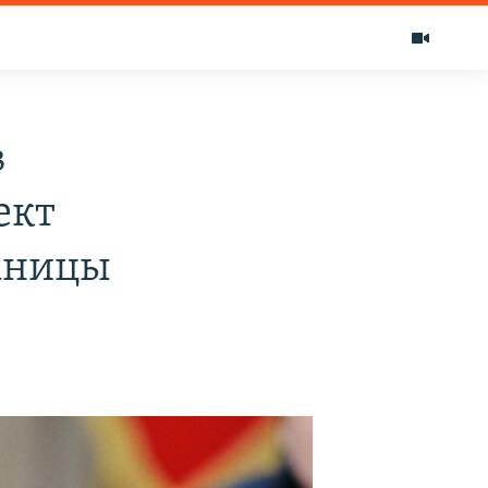
в
ект
аницы