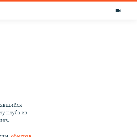
оявшийся
зу клуба из
иев.
опы,
обыграв