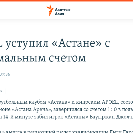
 уступил «Астане» с
альным счетом
 07:36
ся
утбольным клубом «Астана» и кипрским APOEL, сост
ионе «Астана Арена», завершился со счетом 1 : 0 в поль
на 14-й минуте забил игрок «Астаны» Бауыржан Джолч
на» вышла в решающий раунд квалификации Лиги Евр