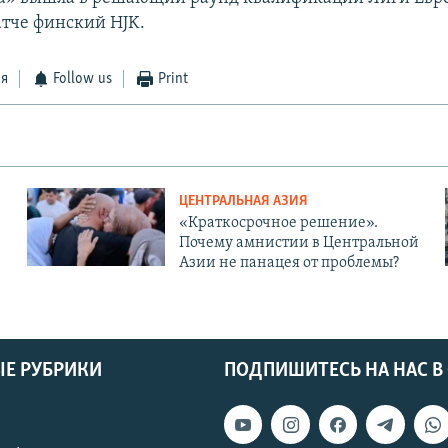
атче финский HJK.
ся
Follow us
Print
ЦЕНТРАЛЬНАЯ АЗИЯ
«Краткосрочное решение».
Почему амнистии в Центральной
Азии не панацея от проблемы?
Е РУБРИКИ
ПОДПИШИТЕСЬ НА НАС В