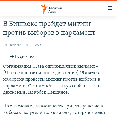
Доступность
ссылок
Вернуться
В Бишкеке пройдет митинг
к
ЦЕНТРАЛЬНАЯ АЗИЯ
против выборов в парламент
основному
НОВОСТИ
КАЗАХСТАН
содержанию
18 августа 2015, 15:59
ВОЙНА В УКРАИНЕ
Вернутся
КЫРГЫЗСТАН
к
НА ДРУГИХ ЯЗЫКАХ
УЗБЕКИСТАН
Поделиться
главной
ТАДЖИКИСТАН
ҚАЗАҚША
Организация «Таза оппозициялык кыймыл»
навигации
ПОДПИШИТЕСЬ НА НАС В СОЦСЕТЯХ
(Чистое оппозиционное движение) 19 августа
Вернутся
КЫРГЫЗЧА
намерена провести митинг против выборов в
к
ЎЗБЕКЧА
парламент. Об этом «Азаттыку» сообщил глава
поиску
движения Назарбек Нышанов.
ТОҶИКӢ
Все сайты РСЕ/РС
TÜRKMENÇE
По его словам, возможность принять участие в
выборах получили только люди, которые имеют