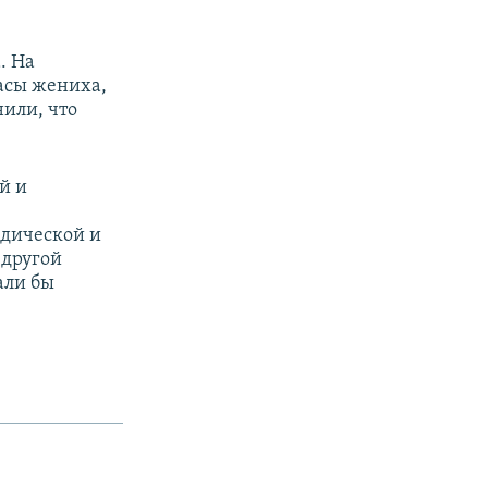
. На
асы жениха,
нили, что
й и
идической и
 другой
али бы