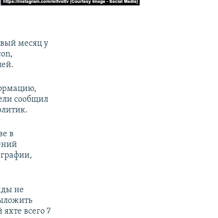
вый месяц у
con,
лей.
формацию,
дели сообщил
олитик.
ве в
ений
ографии,
нды не
выложить
 яхте всего 7