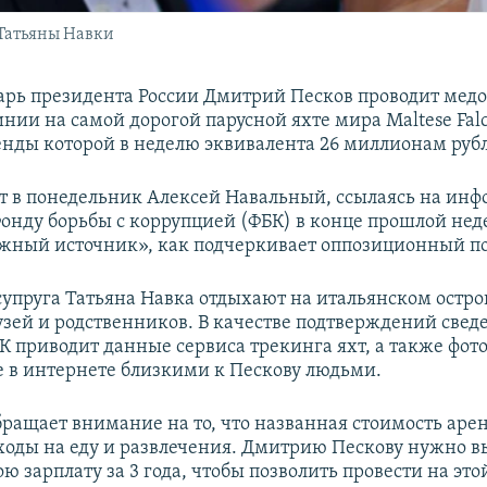
 Татьяны Навки
арь президента России Дмитрий Песков проводит медо
нии на самой дорогой парусной яхте мира Maltese Fal
енды которой в неделю эквивалента 26 миллионам руб
т в понедельник Алексей Навальный, ссылаясь на ин
Фонду борьбы с коррупцией (ФБК) в конце прошлой не
жный источник», как подчеркивает оппозиционный п
супруга Татьяна Навка отдыхают на итальянском остро
зей и родственников. В качестве подтверждений свед
К приводит данные сервиса трекинга яхт, а также фот
в интернете близкими к Пескову людьми.
ращает внимание на то, что названная стоимость аре
ходы на еду и развлечения. Дмитрию Пескову нужно 
ю зарплату за 3 года, чтобы позволить провести на этой