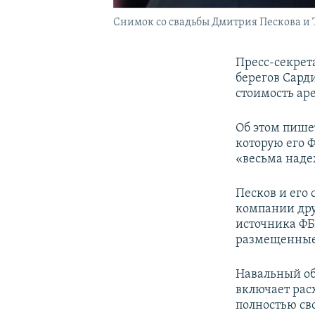
Снимок со свадьбы Дмитрия Пескова и
Пресс-секрет
берегов Сарди
стоимость ар
Об этом пише
которую его 
«весьма наде
Песков и его 
компании дру
источника ФБ
размещенные 
Навальный об
включает рас
полностью сво