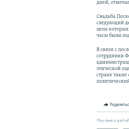
дней, отмеча
Свадьба Песко
следующий де
цена которых
часы были по
В связи с по
сотрудники Фо
администраци
этической оц
стране такие
политический
Поделить
This item is part of