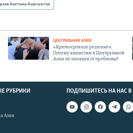
рхив Азаттыка Кыргызстан
ЦЕНТРАЛЬНАЯ АЗИЯ
«Краткосрочное решение».
Почему амнистии в Центральной
Азии не панацея от проблемы?
Е РУБРИКИ
ПОДПИШИТЕСЬ НА НАС В
я Азия