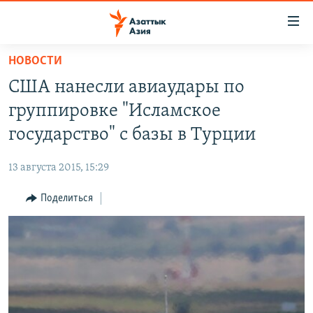
Доступность
ссылок
Вернуться
НОВОСТИ
к
ЦЕНТРАЛЬНАЯ АЗИЯ
США нанесли авиаудары по
основному
НОВОСТИ
КАЗАХСТАН
содержанию
группировке "Исламское
ВОЙНА В УКРАИНЕ
Вернутся
КЫРГЫЗСТАН
государство" с базы в Турции
к
НА ДРУГИХ ЯЗЫКАХ
УЗБЕКИСТАН
главной
13 августа 2015, 15:29
ТАДЖИКИСТАН
ҚАЗАҚША
навигации
ПОДПИШИТЕСЬ НА НАС В СОЦСЕТЯХ
Вернутся
Поделиться
КЫРГЫЗЧА
к
ЎЗБЕКЧА
поиску
ТОҶИКӢ
Все сайты РСЕ/РС
TÜRKMENÇE