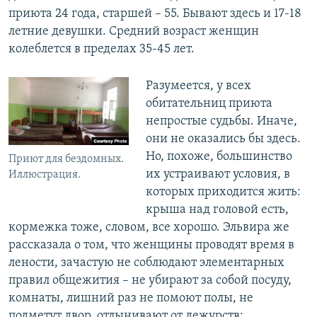
приюта 24 года, старшей – 55. Бывают здесь и 17-18
летние девушки. Средний возраст женщин
колеблется в пределах 35-45 лет.
Разумеется, у всех
обитательниц приюта
непростые судьбы. Иначе,
они не оказались бы здесь.
Но, похоже, большинство
Приют для бездомных.
их устраивают условия, в
Иллюстрация.
которых приходится жить:
крыша над головой есть,
кормежка тоже, словом, все хорошо. Эльвира же
рассказала о том, что женщины проводят время в
лености, зачастую не соблюдают элементарных
правил общежития – не убирают за собой посуду,
комнаты, лишний раз не помоют полы, не
подметут двор, отлынивают от дежурств: