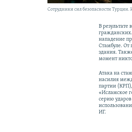
Сотрудники сил безопасности Турции. 
В результате
гражданских.
нападение пр
Стамбуле. От
здания. Такж
момент никто 
Атака на ста
насилия межд
партии (КРП)
«Исламское г
серию ударов
использовани
ИГ.