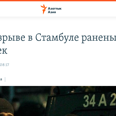
зрыве в Стамбуле ранены
ек
 08:17
ся