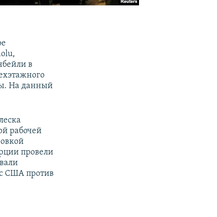
ое
olu,
нбейли в
рехэтажного
бы. На данный
леска
ой рабочей
ровкой
урции провели
овали
 с США против