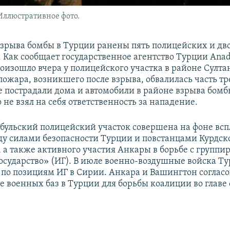
Иллюстративное фото.
 взрыва бомбы в Турции ранены пять полицейских и дв
 Как сообщает государственное агентство Турции Anad
оизошло вчера у полицейского участка в районе Султа
 пожара, возникшего после взрыва, обвалилась часть т
е пострадали дома и автомобили в районе взрыва бом
не взял на себя ответственность за нападение.
мбульский полицейский участок совершена на фоне всп
у силами безопасности Турции и повстанцами Курдск
, а также активного участия Анкары в борьбе с группи
осударство» (ИГ). В июле военно-воздушные войска Т
 по позициям ИГ в Сирии. Анкара и Вашингтон соглас
е военных баз в Турции для борьбы коалиции во главе