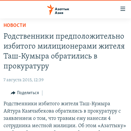
Доступность
ссылок
Вернуться
НОВОСТИ
к
ЦЕНТРАЛЬНАЯ АЗИЯ
Родственники предположительно
основному
НОВОСТИ
КАЗАХСТАН
содержанию
избитого милиционерами жителя
ВОЙНА В УКРАИНЕ
Вернутся
КЫРГЫЗСТАН
Таш-Кумыра обратились в
к
НА ДРУГИХ ЯЗЫКАХ
УЗБЕКИСТАН
прокуратуру
главной
ТАДЖИКИСТАН
ҚАЗАҚША
навигации
ПОДПИШИТЕСЬ НА НАС В СОЦСЕТЯХ
7 августа 2015, 12:39
Вернутся
КЫРГЫЗЧА
к
Поделиться
ЎЗБЕКЧА
поиску
Родственники избитого жителя Таш-Кумыра
ТОҶИКӢ
Все сайты РСЕ/РС
Айтура Камчыбекова обратились в прокуратуру с
TÜRKMENÇE
заявлением о том, что травмы ему нанесли 4
сотрудника местной милиции. Об этом «Азаттыку»