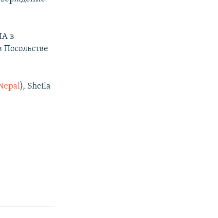
ША в
в Посольстве
Nepal
), Sheila