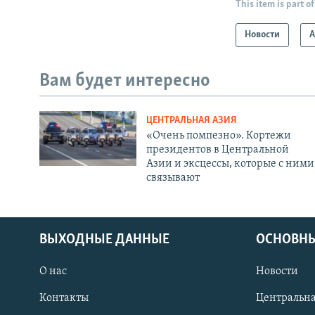
This item is part of
Новости
А
Вам будет интересно
ЦЕНТРАЛЬНАЯ АЗИЯ
«Очень помпезно». Кортежи
президентов в Центральной
Азии и эксцессы, которые с ними
связывают
ВЫХОДНЫЕ ДАННЫЕ
ОСНОВНЫ
О нас
Новости
Контакты
Центральна