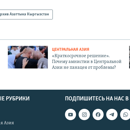
рхив Азаттыка Кыргызстан
ЦЕНТРАЛЬНАЯ АЗИЯ
«Краткосрочное решение».
Почему амнистии в Центральной
Азии не панацея от проблемы?
Е РУБРИКИ
ПОДПИШИТЕСЬ НА НАС В
я Азия