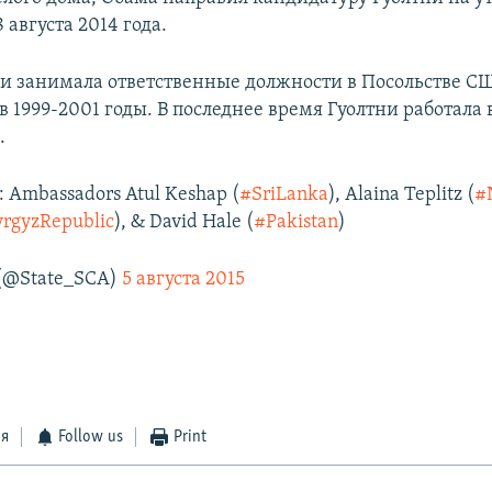
 августа 2014 года.
и занимала ответственные должности в Посольстве С
 1999-2001 годы. В последнее время Гуолтни работала 
.
d: Ambassadors Atul Keshap (
#SriLanka
), Alaina Teplitz (
#
rgyzRepublic
), & David Hale (
#Pakistan
)
(@State_SCA)
5 августа 2015
ся
Follow us
Print