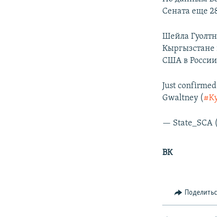
Сената еще 28
Шейла Гуолтн
Кыргызстане в
США в России
Just confirme
Gwaltney (
#Ky
— State_SCA 
ВК
Поделить