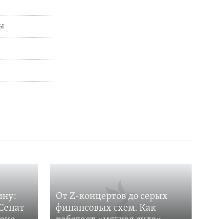
ы
ину:
От Z-концертов до серых
Сенат
финансовых схем. Как