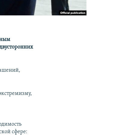
вным
 двусторонних
лашений,
 экстремизму,
одимость
ской сфере: