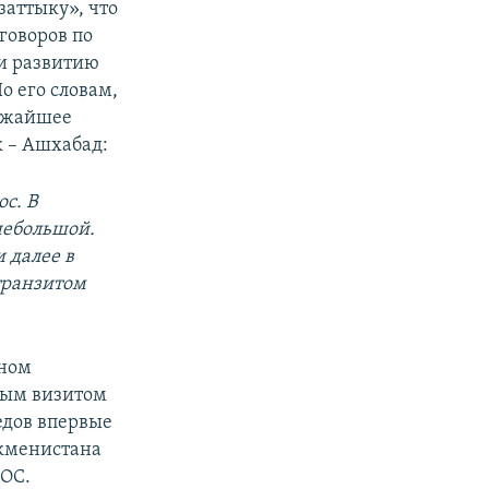
аттыку», что
говоров по
 и развитию
о его словам,
лижайшее
 – Ашхабад:
с. В
небольшой.
 далее в
транзитом
аном
ьным визитом
едов впервые
ркменистана
ШОС.