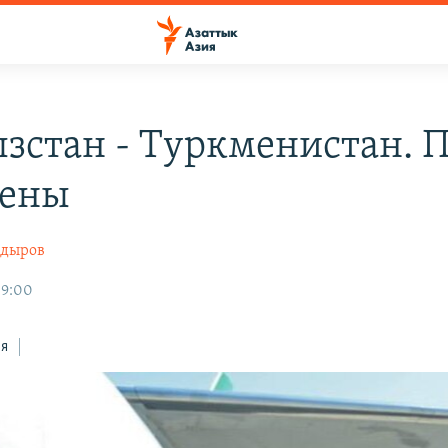
зстан - Туркменистан. 
чены
адыров
09:00
ся