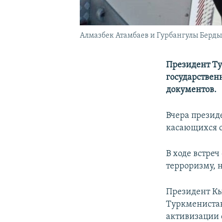
Алмазбек Атамбаев и Гурбангулы Берд
Президент Т
государствен
документов.
Вчера презид
касающихся с
В ходе встре
терроризму, 
Президент К
Туркменистан
активизации 