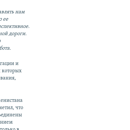
авлять нам
о ее
рспективное.
ной дороги.
з
бота.
гации и
и которых
ования,
менистана
етил, что
ъединены
ением
только в