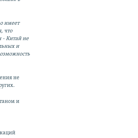
во имеет
, что
 - Китай не
ильных и
возможность
шения не
ругих.
станом и
икаций