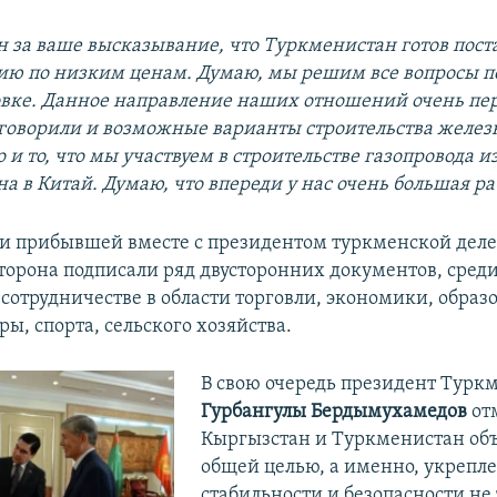
ен за ваше высказывание, что Туркменистан готов пост
ию по низким ценам. Думаю, мы решим все вопросы п
вке. Данное направление наших отношений очень пе
говорили и возможные варианты строительства желез
 и то, что мы участвуем в строительстве газопровода и
а в Китай. Думаю, что
впереди у нас
очень большая ра
и прибывшей вместе с президентом туркменской деле
торона подписали ряд двусторонних документов, сред
сотрудничестве в области торговли, экономики, образ
ры, спорта, сельского хозяйства.
В свою очередь президент Турк
Гурбангулы Бердымухамедов
отм
Кыргызстан и Туркменистан об
общей целью, а именно, укрепл
стабильности и безопасности не 