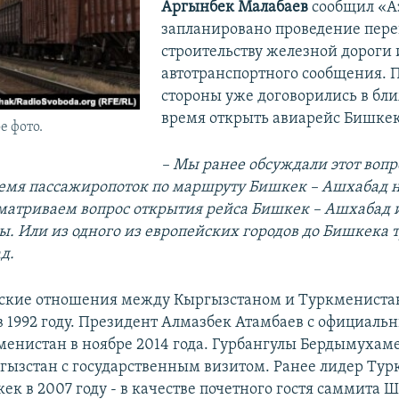
Аргынбек Малабаев
сообщил «Аз
запланировано проведение пере
строительству железной дороги
автотранспортного сообщения. П
стороны уже договорились в б
время открыть авиарейс Бишкек
 фото.
– Мы ранее обсуждали этот вопро
емя пассажиропоток по маршруту Бишкек – Ашхабад 
матриваем вопрос открытия рейса Бишкек – Ашхабад и
ы. Или из одного из европейских городов до Бишкека 
д.
ские отношения между Кыргызстаном и Туркменист
в 1992 году. Президент Алмазбек Атамбаев с официал
менистан в ноябре 2014 года. Гурбангулы Бердымухам
гызстан с государственным визитом. Ранее лидер Ту
к в 2007 году - в качестве почетного гостя саммита 