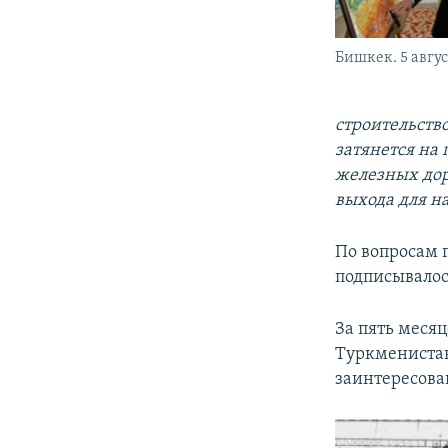
Бишкек. 5 авгус
строительств
затянется на 
железных дор
выхода для н
По вопросам 
подписывалось
За пять меся
Туркменистан
заинтересова