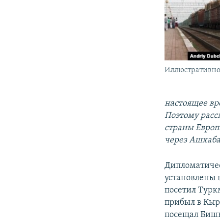
Иллюстративное
настоящее вр
Поэтому расс
страны Европ
через Ашхаба
Дипломатиче
установлены 
посетил Турк
прибыл в Кыр
посещал Бишке