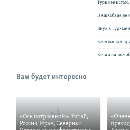
Туркменистан. 
В Ашхабаде де
Внук в Туркмен
Кыргызстан пр
Китай нашел о
Вам будет интересно
«Ось потрясений». Китай,
«Очень
Россия, Иран, Северная
презид