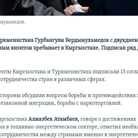
ымухамедов.
уркменистана Гурбангулы Бердымухамедов с двухдне
ным визитом пребывает в Кыргызстане. Подписан ряд
енты Кыргызстана и Туркменистана подписали 15 сог
отрудничества стран в различных сферах.
ч стороны обсудили вопросы борьбы и противодействия
незаконной миграции, борьбы с наркоторговлей.
ыргызстана
Алмазбек Атамбаев,
говоря о достижениях
а в топливно-энергетическом секторе, отметил необх
сотрудничества между странами именно в энергетиче