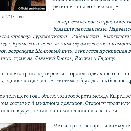
регионе, но и во всем мире:
та 2015 года.
– Энергетическое сотрудничест
большие перспективы. Надеемся
о газопровода Туркменистан - Узбекистан - Кыргызстан
годы. Кроме того, если начнем строительство автомоб
ог, возрождая Шелковый путь, откроется прекрасная 
аших стран на Дальний Восток, Россию и Европу.
газа и его транспортировки стороны отдельного согла
, однако в ходе встреч эта тема обсуждалась больше д
цев текущего года объем товарооборота между Кыргыз
ом составил 4 миллиона долларов. Стороны проявили
нность в улучшении экономических показателей.
Министр транспорта и коммун