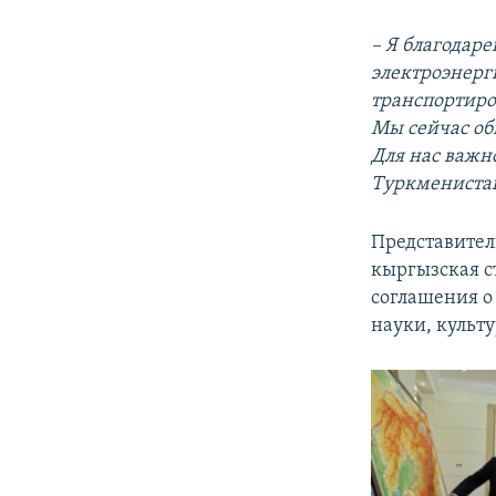
– Я благодар
электроэнерг
транспортиро
Мы сейчас об
Для нас важно
Туркменистан
Представител
кыргызская с
соглашения о 
науки, культу