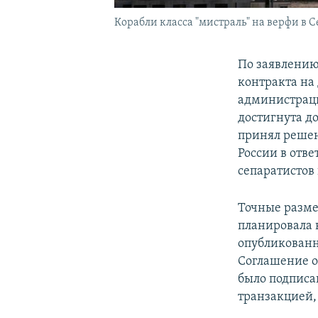
Корабли класса "мистраль" на верфи в 
По заявлению
контракта на 
администраци
достигнута д
принял решен
России в отв
сепаратистов
Точные разме
планировала 
опубликованн
Соглашение о
было подписан
транзакцией,