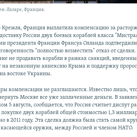
Сен-Лазаре, Франция.
 Кремля, Франция выплатила компенсацию за растор
доставку России двух боевых кораблей класса "Мистрал
и президента Франции Франсуа Олланда подтвердили,
оговоренность "полностью возместить" отказ от сделки
ие не продавать корабли в рамках санкций, введенны
ет на незаконную аннексию Крыма и поддержку проро
 на востоке Украины.
ры компенсации не разглашаются. Известно лишь, чт
вернуть Москве все уже заплаченные деньги. В заявле
ом 5 августа, сообщается, что Россия считает диспут 
 покупке двух кораблей общей стоимостью 1,3 миллиа
о в 2011 году. Эта сделка должна была стать самой кр
 касающейся оружия, между Россией и членом НАТО.