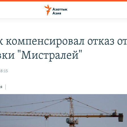
 компенсировал отказ о
вки "Мистралей"
08:15
ся