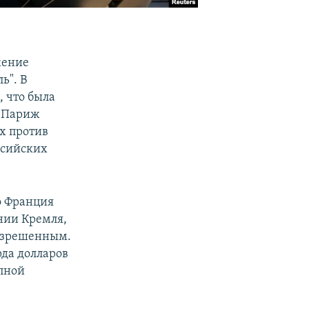
жение
ь". В
 что была
. Париж
х против
ссийских
о Франция
нии Кремля,
разрешенным.
рда долларов
упной