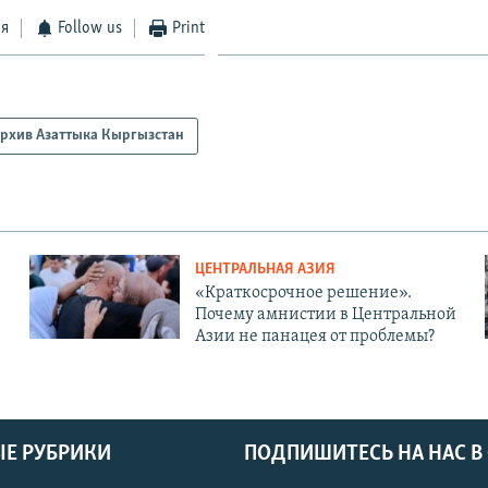
ся
Follow us
Print
рхив Азаттыка Кыргызстан
ЦЕНТРАЛЬНАЯ АЗИЯ
«Краткосрочное решение».
Почему амнистии в Центральной
Азии не панацея от проблемы?
Е РУБРИКИ
ПОДПИШИТЕСЬ НА НАС В