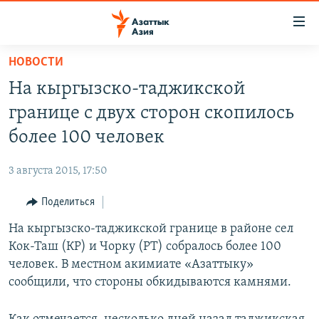
Доступность
ссылок
Вернуться
НОВОСТИ
к
ЦЕНТРАЛЬНАЯ АЗИЯ
На кыргызско-таджикской
основному
НОВОСТИ
КАЗАХСТАН
содержанию
границе с двух сторон скопилось
ВОЙНА В УКРАИНЕ
Вернутся
КЫРГЫЗСТАН
более 100 человек
к
НА ДРУГИХ ЯЗЫКАХ
УЗБЕКИСТАН
главной
3 августа 2015, 17:50
ТАДЖИКИСТАН
ҚАЗАҚША
навигации
ПОДПИШИТЕСЬ НА НАС В СОЦСЕТЯХ
Вернутся
Поделиться
КЫРГЫЗЧА
к
На кыргызско-таджикской границе в районе сел
ЎЗБЕКЧА
поиску
Кок-Таш (КР) и Чорку (РТ) собралось более 100
ТОҶИКӢ
Все сайты РСЕ/РС
человек. В местном акимиате «Азаттыку»
сообщили, что стороны обкидываются камнями.
TÜRKMENÇE