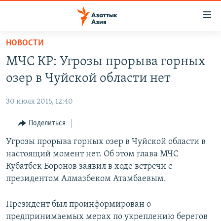
Доступность
ссылок
Вернуться
НОВОСТИ
к
ЦЕНТРАЛЬНАЯ АЗИЯ
МЧС КР: Угрозы прорыва горных
основному
НОВОСТИ
КАЗАХСТАН
содержанию
озер в Чуйской области нет
ВОЙНА В УКРАИНЕ
Вернутся
КЫРГЫЗСТАН
к
30 июля 2015, 12:40
НА ДРУГИХ ЯЗЫКАХ
УЗБЕКИСТАН
главной
Поделиться
ТАДЖИКИСТАН
ҚАЗАҚША
навигации
ПОДПИШИТЕСЬ НА НАС В СОЦСЕТЯХ
Вернутся
Угрозы прорыва горных озер в Чуйской области в
КЫРГЫЗЧА
к
настоящий момент нет. Об этом глава МЧС
ЎЗБЕКЧА
поиску
Кубатбек Боронов заявил в ходе встречи с
ТОҶИКӢ
Все сайты РСЕ/РС
президентом Алмазбеком Атамбаевым.
TÜRKMENÇE
Президент был проинформирован о
предпринимаемых мерах по укреплению берегов