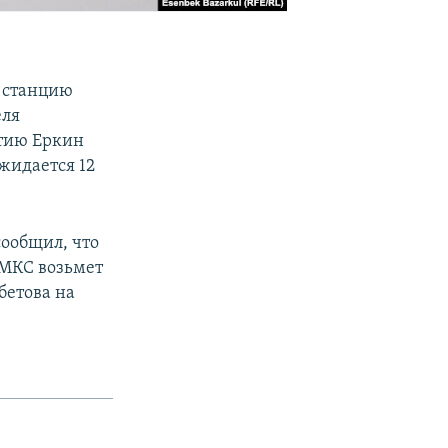
 станцию
еля
итию Еркин
жидается 12
ообщил, что
 МКС возьмет
бетова на