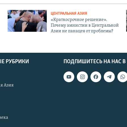
ЦЕНТРАЛЬНАЯ АЗИЯ
«Краткосрочное решение».
Почему амнистии в Центральной
Азии не панацея от проблемы?
Е РУБРИКИ
ПОДПИШИТЕСЬ НА НАС В
я Азия
века