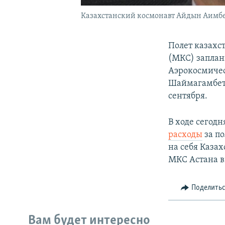
Казахстанский космонавт Айдын Аимбе
Полет казахс
(МКС) заплан
Аэрокосмичес
Шаймагамбето
сентября.
В ходе сегод
расходы
за п
на себя Казах
МКС Астана в
Поделить
Вам будет интересно