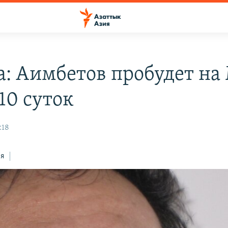
а: Аимбетов пробудет на
10 суток
:18
ся