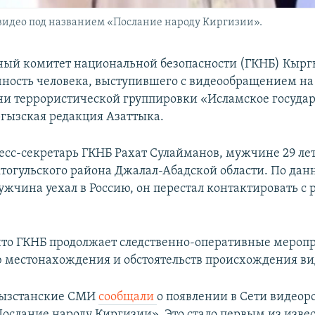
идео под названием «Послание народу Киргизии».
ный комитет национальной безопасности (ГКНБ) Кырг
чность человека, выступившего с видеообращением н
ни террористической группировки «Исламское государ
гызская редакция Азаттыка.
ресс-секретарь ГКНБ Рахат Сулайманов, мужчине 29 лет
тогульского района Джалал-Абадской области. По дан
мужчина уехал в Россию, он перестал контактировать с
что ГКНБ продолжает следственно-оперативные мероп
 местонахождения и обстоятельств происхождения ви
гызстанские СМИ
сообщали
о появлении в Сети видеор
ослание народу Киргизии». Это стало первым из изве