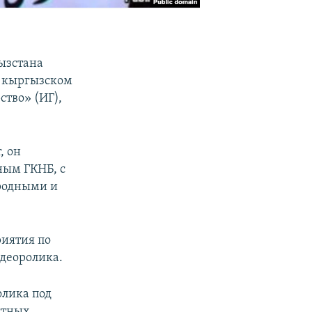
ызстана
а кыргызском
ство» (ИГ),
, он
ным ГКНБ, с
 родными и
риятия по
деоролика.
олика под
стных