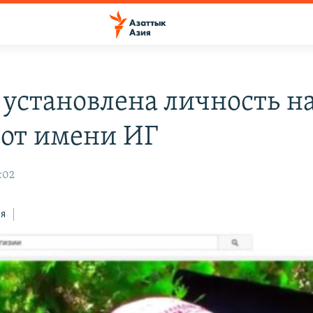
 установлена личность н
 от имени ИГ
:02
ся