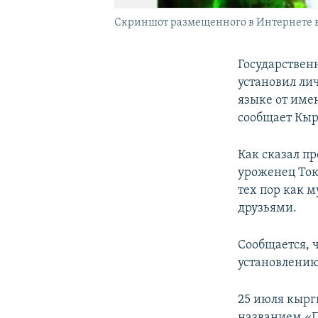
Скриншот размещенного в Интернете в
Государствен
установил ли
языке от име
сообщает Кыр
Как сказал п
уроженец Ток
тех пор как 
друзьями.
Сообщается, 
установлению
25 июля кыр
названием «П