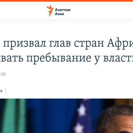
 призвал глав стран Афр
ивать пребывание у власт
:55
ся