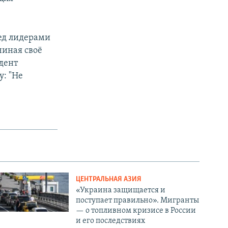
ед лидерами
чиная своё
идент
: "Не
ЦЕНТРАЛЬНАЯ АЗИЯ
«Украина защищается и
поступает правильно». Мигранты
— о топливном кризисе в России
и его последствиях