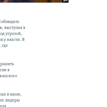
соблюдать
к, выступая в
од угрозой,
 у власти. В
 где
хранить
ели в
иканского
рах в июле,
ие лидеры
для