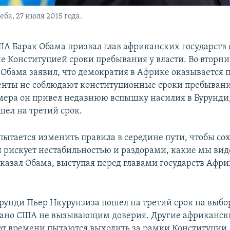
а, 27 июля 2015 года.
А Барак Обама призвал глав африканских государств 
е Конституцией сроки пребывания у власти. Во вторни
 Обама заявил, что демократия в Африке оказывается п
енты не соблюдают конституционные сроки пребывания
мера он привел недавнюю вспышку насилия в Бурунди,
шел на третий срок.
 пытается изменить правила в середине пути, чтобы со
н рискует нестабильностью и раздорами, какие мы вид
сказал Обама, выступая перед главами государств Афр
рунди Пьер Нкурунзиза пошел на третий срок на выбо
вано США не вызывающим доверия. Другие африканск
от времени пытаются выходить за рамки Конституции 