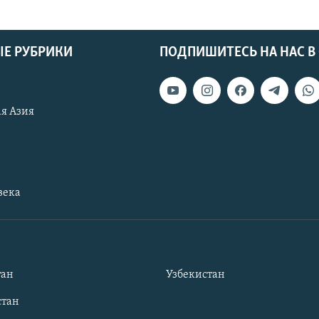
Е РУБРИКИ
ПОДПИШИТЕСЬ НА НАС В
я Азия
века
тан
Узбекистан
тан