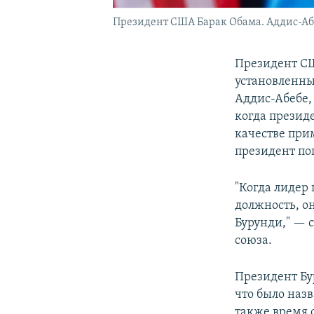
Президент США Барак Обама. Аддис-Абеб
Президент СШ
установленны
Аддис-Абебе,
когда презид
качестве при
президент по
"Когда лидер
должность, о
Бурунди," — 
союза.
Президент Бу
что было наз
также время 