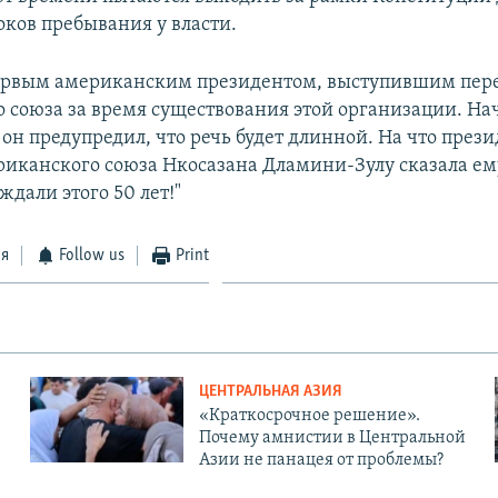
оков пребывания у власти.
первым американским президентом, выступившим пер
 союза за время существования этой организации. На
он предупредил, что речь будет длинной. На что през
иканского союза Нкосазана Дламини-Зулу сказала ему
дали этого 50 лет!"
ся
Follow us
Print
ЦЕНТРАЛЬНАЯ АЗИЯ
«Краткосрочное решение».
Почему амнистии в Центральной
Азии не панацея от проблемы?