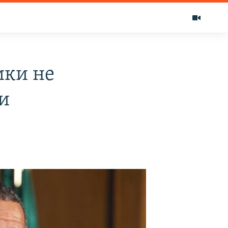
ики не
и