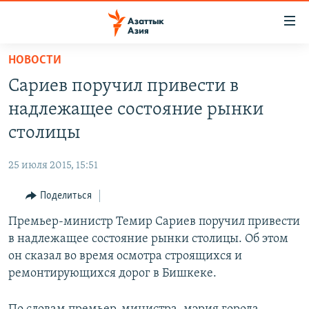
Доступность
ссылок
Вернуться
НОВОСТИ
к
ЦЕНТРАЛЬНАЯ АЗИЯ
Сариев поручил привести в
основному
НОВОСТИ
КАЗАХСТАН
содержанию
надлежащее состояние рынки
ВОЙНА В УКРАИНЕ
Вернутся
КЫРГЫЗСТАН
столицы
к
НА ДРУГИХ ЯЗЫКАХ
УЗБЕКИСТАН
главной
25 июля 2015, 15:51
ТАДЖИКИСТАН
ҚАЗАҚША
навигации
ПОДПИШИТЕСЬ НА НАС В СОЦСЕТЯХ
Вернутся
Поделиться
КЫРГЫЗЧА
к
Премьер-министр Темир Сариев поручил привести
ЎЗБЕКЧА
поиску
в надлежащее состояние рынки столицы. Об этом
ТОҶИКӢ
Все сайты РСЕ/РС
он сказал во время осмотра строящихся и
ремонтирующихся дорог в Бишкеке.
TÜRKMENÇE