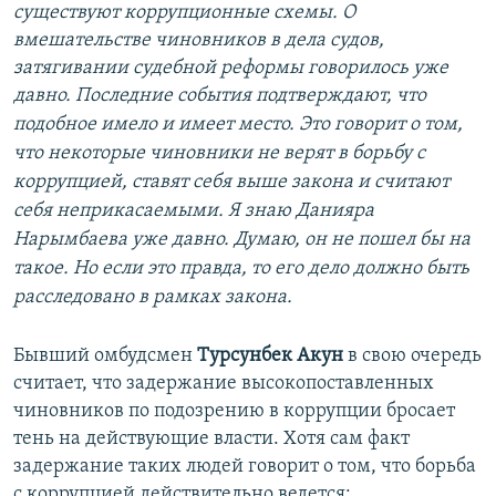
существуют коррупционные схемы. О
вмешательстве чиновников в дела судов,
затягивании судебной реформы говорилось уже
давно. П
оследние события подтверждают, что
подобное имело и имеет место.
Это говорит о том,
что
некоторые чиновники не верят
в борьбу с
коррупцией, ставят себя выше закона и считают
себя неприкасаемыми. Я знаю Данияра
Нарымбаева уже давно. Думаю, он не пошел бы на
такое. Но если это правда, то его дело должно быть
расследовано в рамках закона.
Бывший омбудсмен
Турсунбек Акун
в свою очередь
считает, что задержание высокопоставленных
чиновников по подозрению в коррупции бросает
тень на действующие власти. Хотя сам факт
задержание таких людей говорит о том, что борьба
с коррупцией действительно ведется: