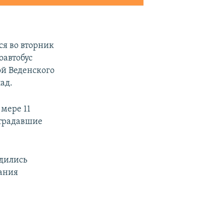
ся во вторник
оавтобус
ой Веденского
ад.
мере 11
страдавшие
одились
вания