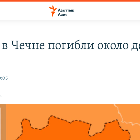
 в Чечне погибли около д
й
9:05
ся