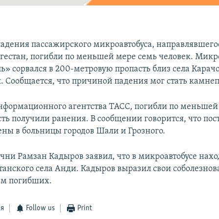
 падения пассажирского микроавтобуса, направлявшего
агестан, погибли по меньшей мере семь человек. Микр
ь» сорвался в 200-метровую пропасть близ села Карач
. Сообщается, что причиной падения мог стать камнеп
формационного агентства ТАСС, погибли по меньшей 
сть получили ранения. В сообщении говорится, что по
ены в больницы городов Шали и Грозного.
чни Рамзан Кадыров заявил, что в микроавтобусе нах
танского села Анди. Кадыров выразил свои соболезно
ам погибших.
ся
Follow us
Print