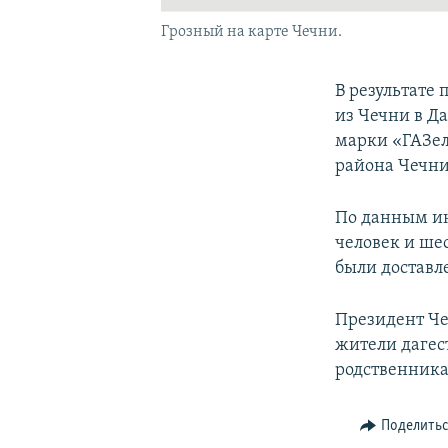
Грозный на карте Чечни.
В результате
из Чечни в Д
марки «ГАЗел
района Чечни
По данным ин
человек и ше
были доставл
Президент Че
жители дагес
родственник
Поделить