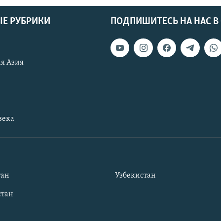
Е РУБРИКИ
ПОДПИШИТЕСЬ НА НАС В
я Азия
века
тан
Узбекистан
тан