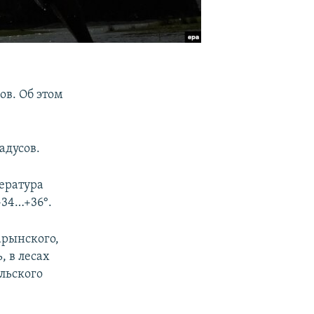
ов. Об этом
адусов.
ература
+34…+36°.
арынского,
 в лесах
льского