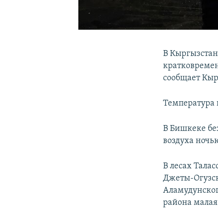
В Кыргызстан
кратковремен
сообщает Кыр
Температура 
В Бишкеке бе
воздуха ночь
В лесах Талас
Джеты-Огузск
Аламудунског
района малая