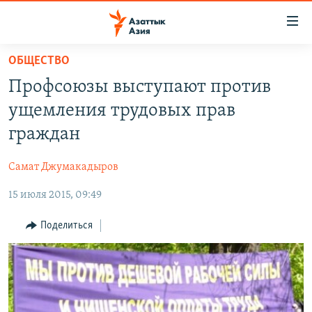
Доступность
ссылок
Вернуться
ОБЩЕСТВО
к
ЦЕНТРАЛЬНАЯ АЗИЯ
Профсоюзы выступают против
основному
НОВОСТИ
КАЗАХСТАН
содержанию
ущемления трудовых прав
ВОЙНА В УКРАИНЕ
Вернутся
КЫРГЫЗСТАН
граждан
к
НА ДРУГИХ ЯЗЫКАХ
УЗБЕКИСТАН
главной
Самат Джумакадыров
ТАДЖИКИСТАН
ҚАЗАҚША
навигации
ПОДПИШИТЕСЬ НА НАС В СОЦСЕТЯХ
Вернутся
15 июля 2015, 09:49
КЫРГЫЗЧА
к
ЎЗБЕКЧА
Поделиться
поиску
ТОҶИКӢ
Все сайты РСЕ/РС
TÜRKMENÇE