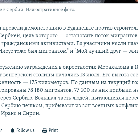
 в Сербии. Иллюстративное фото.
 провели демонстрацию в Будапеште против строитель
 Сербией, цель которого — остановить поток мигрантов
 гражданскими активистами. Ее участники несли пла
Иисус тоже был мигрантом" и "Мой лучший друг — миг
оружению заграждения в окрестностях Морахалома в 1
т венгерской столицы начались 13 июля. Его высота со
женность — 175 километров. По данным на текущий год
трированы 78 180 мигрантов, 77 600 из них прибыли н
ерез Сербию. Большая часть людей, пытающихся пере
Сербию пешком, прибывают из зон военных конфликт
 Ираке и Сирии.
ся
Follow us
Print