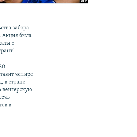
ства забора
. Акция была
каты с
рант".
80
ставит четыре
, в стране
а венгерскую
сечь
ов в