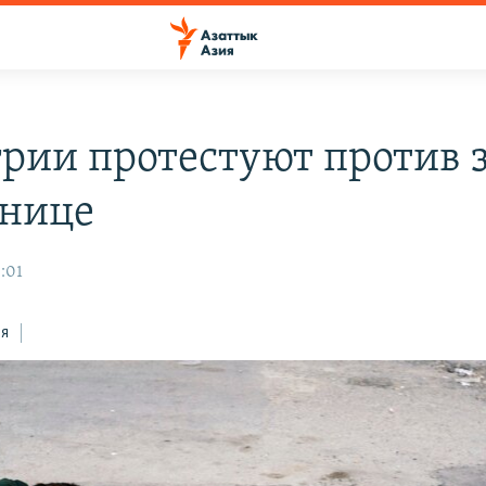
грии протестуют против 
анице
:01
ся