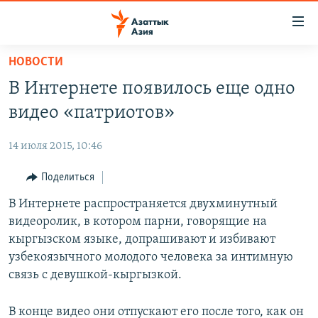
Доступность
ссылок
Вернуться
НОВОСТИ
к
ЦЕНТРАЛЬНАЯ АЗИЯ
В Интернете появилось еще одно
основному
НОВОСТИ
КАЗАХСТАН
содержанию
видео «патриотов»
ВОЙНА В УКРАИНЕ
Вернутся
КЫРГЫЗСТАН
к
14 июля 2015, 10:46
НА ДРУГИХ ЯЗЫКАХ
УЗБЕКИСТАН
главной
Поделиться
ТАДЖИКИСТАН
ҚАЗАҚША
навигации
ПОДПИШИТЕСЬ НА НАС В СОЦСЕТЯХ
Вернутся
В Интернете распространяется двухминутный
КЫРГЫЗЧА
к
видеоролик, в котором парни, говорящие на
ЎЗБЕКЧА
поиску
кыргызском языке, допрашивают и избивают
ТОҶИКӢ
Все сайты РСЕ/РС
узбекоязычного молодого человека за интимную
связь с девушкой-кыргызкой.
TÜRKMENÇE
В конце видео они отпускают его после того, как он