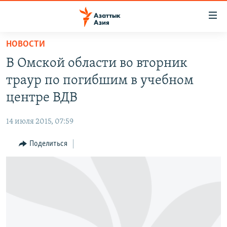
Доступность
ссылок
Вернуться
НОВОСТИ
к
ЦЕНТРАЛЬНАЯ АЗИЯ
В Омской области во вторник
основному
НОВОСТИ
КАЗАХСТАН
содержанию
траур по погибшим в учебном
ВОЙНА В УКРАИНЕ
Вернутся
КЫРГЫЗСТАН
центре ВДВ
к
НА ДРУГИХ ЯЗЫКАХ
УЗБЕКИСТАН
главной
14 июля 2015, 07:59
ТАДЖИКИСТАН
ҚАЗАҚША
навигации
ПОДПИШИТЕСЬ НА НАС В СОЦСЕТЯХ
Вернутся
Поделиться
КЫРГЫЗЧА
к
ЎЗБЕКЧА
поиску
ТОҶИКӢ
Все сайты РСЕ/РС
TÜRKMENÇE