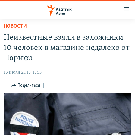
Доступность
ссылок
Вернуться
НОВОСТИ
к
ЦЕНТРАЛЬНАЯ АЗИЯ
Неизвестные взяли в заложники
основному
НОВОСТИ
КАЗАХСТАН
содержанию
10 человек в магазине недалеко от
ВОЙНА В УКРАИНЕ
Вернутся
КЫРГЫЗСТАН
Парижа
к
НА ДРУГИХ ЯЗЫКАХ
УЗБЕКИСТАН
главной
13 июля 2015, 13:19
ТАДЖИКИСТАН
ҚАЗАҚША
навигации
ПОДПИШИТЕСЬ НА НАС В СОЦСЕТЯХ
Вернутся
Поделиться
КЫРГЫЗЧА
к
ЎЗБЕКЧА
поиску
ТОҶИКӢ
Все сайты РСЕ/РС
TÜRKMENÇE