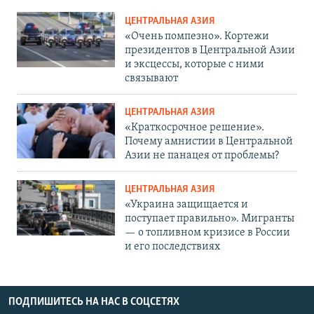
ЦЕНТРАЛЬНАЯ АЗИЯ
«Очень помпезно». Кортежи
президентов в Центральной Азии
и эксцессы, которые с ними
связывают
ЦЕНТРАЛЬНАЯ АЗИЯ
«Краткосрочное решение».
Почему амнистии в Центральной
Азии не панацея от проблемы?
ЦЕНТРАЛЬНАЯ АЗИЯ
«Украина защищается и
поступает правильно». Мигранты
— о топливном кризисе в России
и его последствиях
ПОДПИШИТЕСЬ НА НАС В СОЦСЕТЯХ