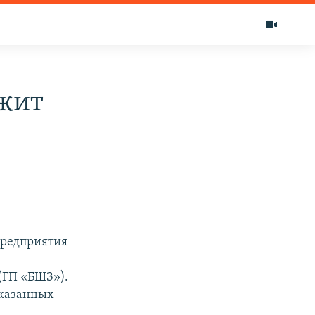
ржит
предприятия
(ГП «БШЗ»).
указанных