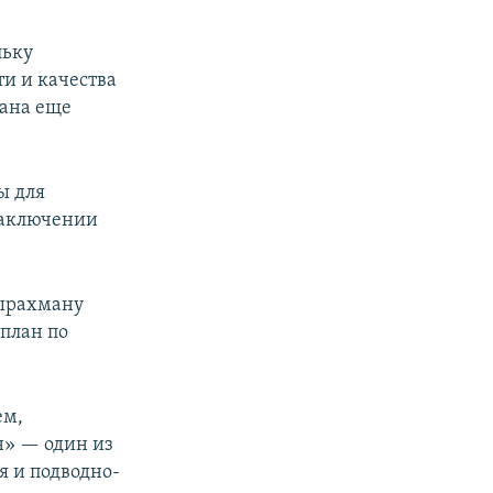
льку
и и качества
вана еще
ы для
заключении
дырахману
план по
ем,
н» — один из
я и подводно-