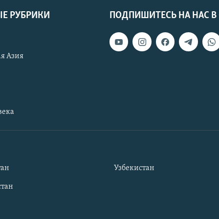
Е РУБРИКИ
ПОДПИШИТЕСЬ НА НАС В
я Азия
века
тан
Узбекистан
тан