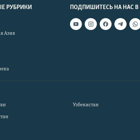
Е РУБРИКИ
ПОДПИШИТЕСЬ НА НАС В
я Азия
века
тан
Узбекистан
тан