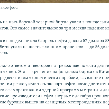
вное фото.
ь на нью-йорской товарной бирже упали в понедельни
нтов. Это самое значительное за три месяца падение н
в в понедельник за баррель нефти давали 52 доллара 5
Brent упала на шесть с лишним процентов — до 56 дол
рель.
тало ответом инвесторов на тревожные новости для тех
яных цен. Это — крушение на фондовых биржах в Китае
предвестником экономических проблем, заявление пр
рении резко увеличить экспорт нефти после достижен
ти о замораживании ядерной программы страны и дан
ские производители нефти впервые с декабря прошлог
сло буровых вышек на сланцевых месторождениях не