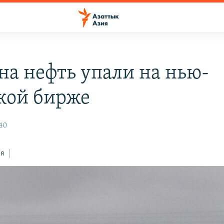
на нефть упали на нью-
кой бирже
:40
ся