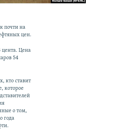
к почти на
ефтяных цен.
3 цента. Цена
ларов 54
, кто ставит
, которое
едставителей
ия
ные о том,
о года
фти.