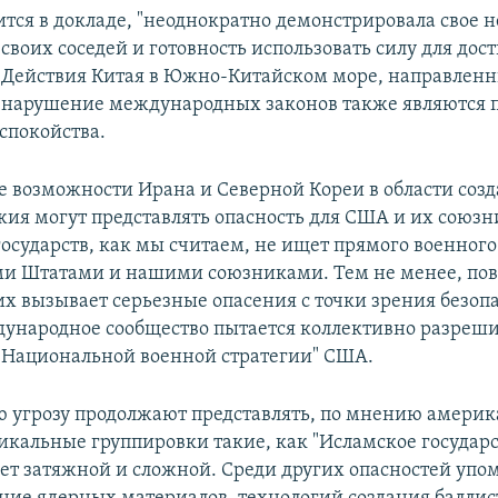
рится в докладе, "неоднократно демонстрировала свое 
своих соседей и готовность использовать силу для до
. Действия Китая в Южно-Китайском море, направленн
 нарушение международных законов также являются 
спокойства.
 возможности Ирана и Северной Кореи в области соз
жия могут представлять опасность для США и их союзн
государств, как мы считаем, не ищет прямого военного
и Штатами и нашими союзниками. Тем не менее, по
их вызывает серьезные опасения с точки зрения безоп
ународное сообщество пытается коллективно разрешит
 "Национальной военной стратегии" США.
 угрозу продолжают представлять, по мнению амери
икальные группировки такие, как "Исламское государст
ет затяжной и сложной. Среди других опасностей упо