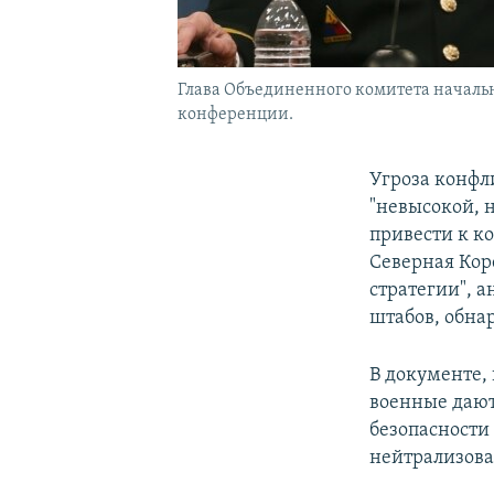
Глава Объединенного комитета началь
конференции.
Угроза конфл
"невысокой, н
привести к к
Северная Кор
стратегии", 
штабов, обна
В документе,
военные дают
безопасности
нейтрализова