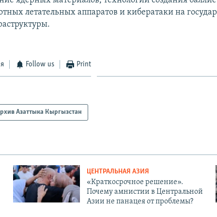
ние ядерных материалов, технологий создания балли
лотных летательных аппаратов и кибератаки на госуда
аструктуры.
ся
Follow us
Print
рхив Азаттыка Кыргызстан
ЦЕНТРАЛЬНАЯ АЗИЯ
«Краткосрочное решение».
Почему амнистии в Центральной
Азии не панацея от проблемы?