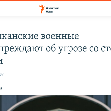
канские военные
преждают об угрозе со с
и
37
ся