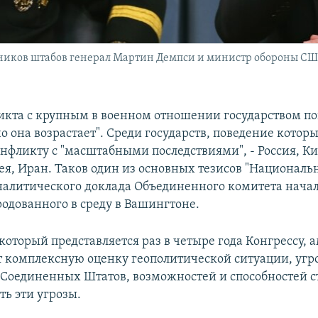
ников штабов генерал Мартин Демпси и министр обороны США
икта с крупным в военном отношении государством по
о она возрастает". Среди государств, поведение котор
онфликту с "масштабными последствиями", - Россия, Ки
ея, Иран. Таков один из основных тезисов "Националь
аналитического доклада Объединенного комитета нача
родованного в среду в Вашингтоне.
 который представляется раз в четыре года Конгрессу,
 комплексную оценку геополитической ситуации, угр
 Соединенных Штатов, возможностей и способностей 
ть эти угрозы.