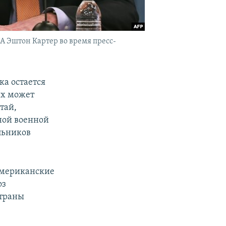
 Эштон Картер во время пресс-
ка остается
ых может
тай,
ной военной
льников
 американские
оз
страны