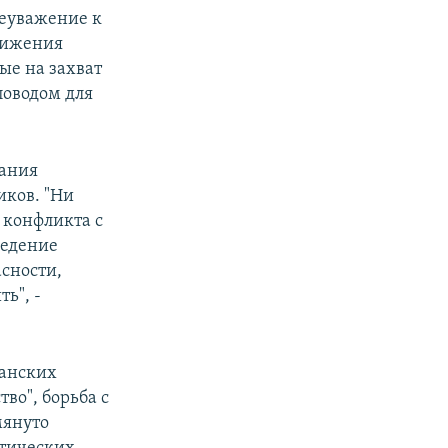
неуважение к
стижения
ые на захват
поводом для
дания
иков. "Ни
 конфликта с
ведение
асности,
ь", -
канских
во", борьба с
мянуто