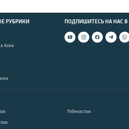
Е РУБРИКИ
ПОДПИШИТЕСЬ НА НАС В
я Азия
века
тан
Узбекистан
тан