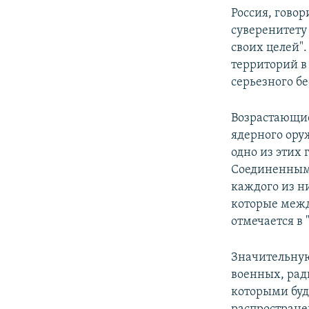
Россия, гово
суверенитету 
своих целей"
территорий в
серьезного бе
Возрастающие
ядерного ору
одно из этих 
Соединенным
каждого из н
которые межд
отмечается в
Значительную
военных, рад
которыми буд