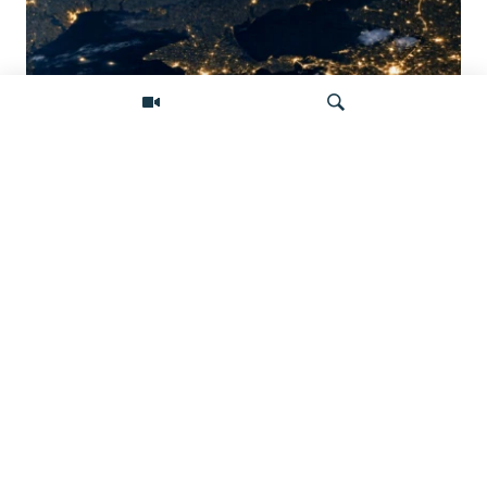
Донбасс во тьме: снимки со спутника
показывают депопуляцию
Искать