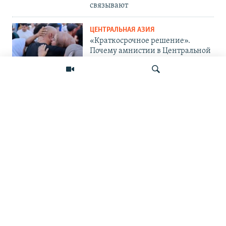
связывают
ЦЕНТРАЛЬНАЯ АЗИЯ
«Краткосрочное решение».
Почему амнистии в Центральной
Азии не панацея от проблемы?
ЦЕНТРАЛЬНАЯ АЗИЯ
«Украина защищается и
поступает правильно». Мигранты
— о топливном кризисе в России
Искать
и его последствиях
ПОДПИШИТЕСЬ НА НАС В СОЦСЕТЯХ
ВЫХОДНЫЕ ДАННЫЕ