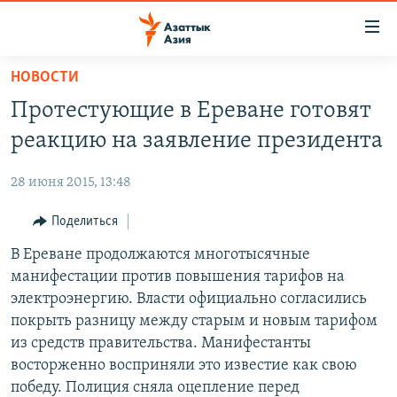
Доступность
ссылок
Вернуться
НОВОСТИ
к
ЦЕНТРАЛЬНАЯ АЗИЯ
Протестующие в Ереване готовят
основному
НОВОСТИ
КАЗАХСТАН
содержанию
реакцию на заявление президента
ВОЙНА В УКРАИНЕ
Вернутся
КЫРГЫЗСТАН
к
28 июня 2015, 13:48
НА ДРУГИХ ЯЗЫКАХ
УЗБЕКИСТАН
главной
Поделиться
ТАДЖИКИСТАН
ҚАЗАҚША
навигации
ПОДПИШИТЕСЬ НА НАС В СОЦСЕТЯХ
Вернутся
В Ереване продолжаются многотысячные
КЫРГЫЗЧА
к
манифестации против повышения тарифов на
ЎЗБЕКЧА
поиску
электроэнергию. Власти официально согласились
ТОҶИКӢ
Все сайты РСЕ/РС
покрыть разницу между старым и новым тарифом
из средств правительства. Манифестанты
TÜRKMENÇE
восторженно восприняли это известие как свою
победу. Полиция сняла оцепление перед