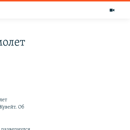
молет
лет
Кувейт. Об
н развернулся