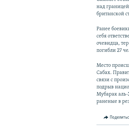
над границей
британской с
Ранее боевик
себя ответств
очевидца, те
погибли 27 че
Место происш
Сабах. Прави
связи с прои
подрыв нацио
Мубарак аль-
раненые в рез
Поделить