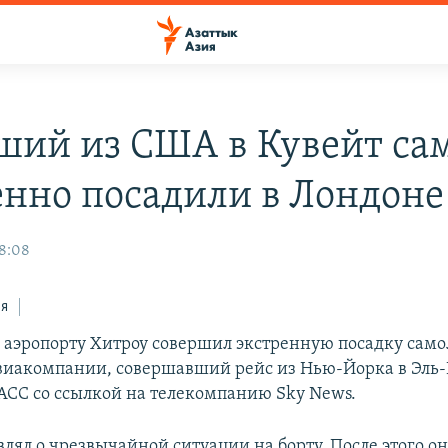
ший из США в Кувейт са
енно посадили в Лондоне
8:08
ся
 аэропорту Хитроу совершил экстренную посадку само
виакомпании, совершавший рейс из Нью-Йорка в Эль-
АСС со ссылкой на телекомпанию Sky News.
лял о чрезвычайной ситуации на борту. После этого о