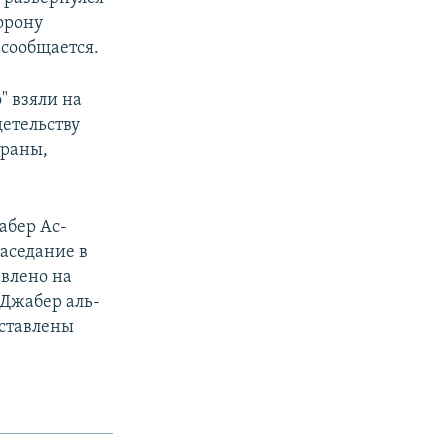
орону
сообщается.
" взяли на
детельству
траны,
абер Ас-
заседание в
влено на
 Джабер аль-
оставлены