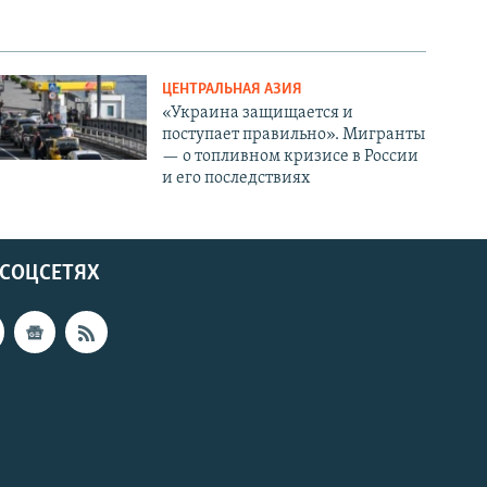
ЦЕНТРАЛЬНАЯ АЗИЯ
«Украина защищается и
поступает правильно». Мигранты
— о топливном кризисе в России
и его последствиях
 СОЦСЕТЯХ