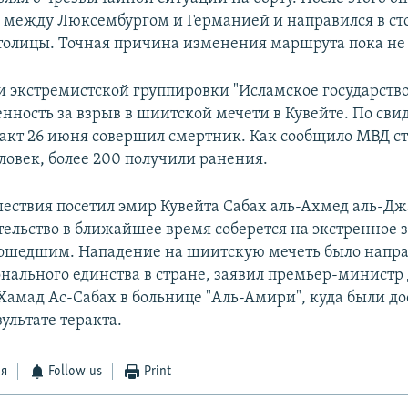
 между Люксембургом и Германией и направился в ст
толицы. Точная причина изменения маршрута пока не 
и экстремистской группировки "Исламское государство
енность за взрыв в шиитской мечети в Кувейте. По сви
ракт 26 июня совершил смертник. Как сообщило МВД с
ловек, более 200 получили ранения.
ествия посетил эмир Кувейта Сабах аль-Ахмед аль-Дж
тельство в ближайшее время соберется на экстренное 
зошедшим. Нападение на шиитскую мечеть было напра
нального единства в стране, заявил премьер-министр
Хамад Ас-Сабах в больнице "Аль-Амири", куда были д
ультате теракта.
ся
Follow us
Print