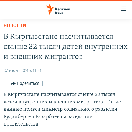
Доступность
ссылок
Вернуться
НОВОСТИ
к
ЦЕНТРАЛЬНАЯ АЗИЯ
В Кыргызстане насчитывается
основному
НОВОСТИ
КАЗАХСТАН
содержанию
свыше 32 тысяч детей внутренних
ВОЙНА В УКРАИНЕ
Вернутся
КЫРГЫЗСТАН
и внешних мигрантов
к
НА ДРУГИХ ЯЗЫКАХ
УЗБЕКИСТАН
главной
27 июня 2015, 11:51
ТАДЖИКИСТАН
ҚАЗАҚША
навигации
ПОДПИШИТЕСЬ НА НАС В СОЦСЕТЯХ
Вернутся
Поделиться
КЫРГЫЗЧА
к
В Кыргызстане насчитывается свыше 32 тысяч
ЎЗБЕКЧА
поиску
детей внутренних и внешних мигрантов . Такие
ТОҶИКӢ
Все сайты РСЕ/РС
данные привел министр социального развития
Кудайберген Базарбаев на заседании
TÜRKMENÇE
правительства.