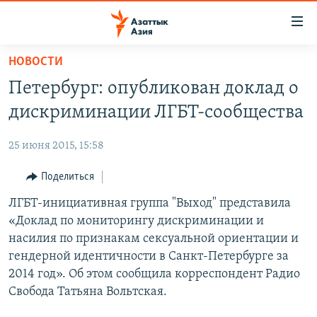
Доступность
ссылок
Вернуться
НОВОСТИ
к
ЦЕНТРАЛЬНАЯ АЗИЯ
Петербург: опубликован доклад о
основному
НОВОСТИ
КАЗАХСТАН
содержанию
дискриминации ЛГБТ-сообщества
ВОЙНА В УКРАИНЕ
Вернутся
КЫРГЫЗСТАН
к
25 июня 2015, 15:58
НА ДРУГИХ ЯЗЫКАХ
УЗБЕКИСТАН
главной
Поделиться
ТАДЖИКИСТАН
ҚАЗАҚША
навигации
ПОДПИШИТЕСЬ НА НАС В СОЦСЕТЯХ
Вернутся
ЛГБТ-инициативная группа "Выход" представила
КЫРГЫЗЧА
к
«Доклад по мониторингу дискриминации и
ЎЗБЕКЧА
поиску
насилия по признакам сексуальной ориентации и
ТОҶИКӢ
Все сайты РСЕ/РС
гендерной идентичности в Санкт-Петербурге за
2014 год». Об этом сообщила корреспондент Радио
TÜRKMENÇE
Свобода Татьяна Вольтская.