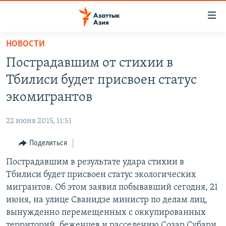
Доступность
ссылок
Вернуться
НОВОСТИ
к
ЦЕНТРАЛЬНАЯ АЗИЯ
Пострадавшим от стихии в
основному
НОВОСТИ
КАЗАХСТАН
содержанию
Тбилиси будет присвоен статус
ВОЙНА В УКРАИНЕ
Вернутся
КЫРГЫЗСТАН
экомигрантов
к
НА ДРУГИХ ЯЗЫКАХ
УЗБЕКИСТАН
главной
22 июня 2015, 11:51
ТАДЖИКИСТАН
ҚАЗАҚША
навигации
ПОДПИШИТЕСЬ НА НАС В СОЦСЕТЯХ
Вернутся
Поделиться
КЫРГЫЗЧА
к
Пострадавшим в результате удара стихии в
ЎЗБЕКЧА
поиску
Тбилиси будет присвоен статус экологических
ТОҶИКӢ
Все сайты РСЕ/РС
мигрантов. Об этом заявил побывавший сегодня, 21
июня, на улице Сванидзе министр по делам лиц,
TÜRKMENÇE
вынужденно перемещенных с оккупированных
территорий, беженцев и расселению Созар Субари,