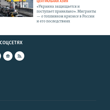
ЦЕНТРАЛЬНАЯ АЗИЯ
«Украина защищается и
поступает правильно». Мигранты
— о топливном кризисе в России
и его последствиях
 СОЦСЕТЯХ