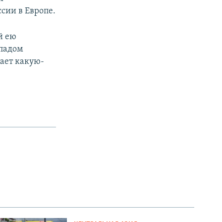
сии в Европе.
й ею
ападом
цает какую-