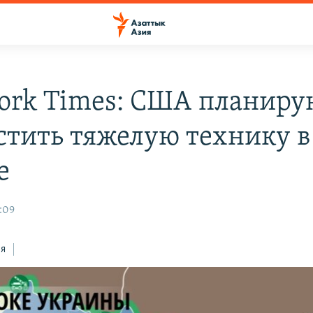
ork Times: США планиру
стить тяжелую технику в
е
:09
ся