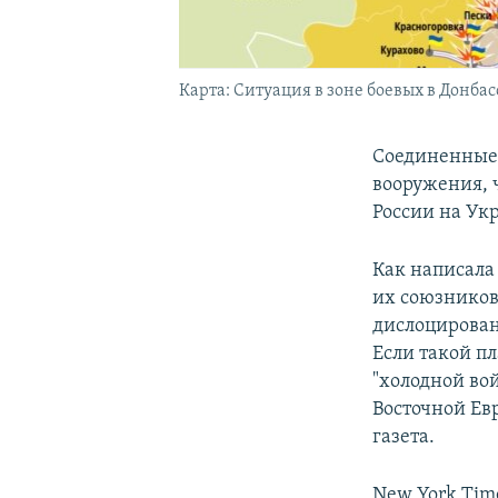
Карта: Ситуация в зоне боевых в Донбасс
Соединенные 
вооружения, 
России на Ук
Как написала 
их союзников
дислоцирова
Если такой п
"холодной во
Восточной Ев
газета.
New York Tim