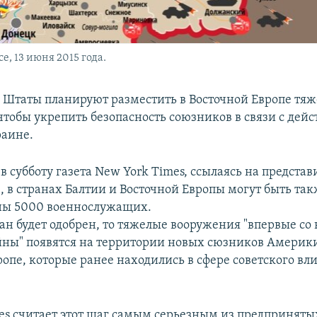
е, 13 июня 2015 года.
Штаты планируют разместить в Восточной Европе тя
чтобы укрепить безопасность союзников в связи с дей
раине.
в субботу газета New York Times, ссылаясь на предста
, в странах Балтии и Восточной Европы могут быть та
ны 5000 военнослужащих.
лан будет одобрен, то тяжелые вооружения "впервые со
йны" появятся на территории новых сюзников Америк
ропе, которые ранее находились в сфере советского вл
es считает этот шаг самым серьезным из предприняты