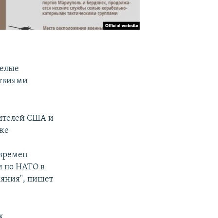
желые
ствиями
вителей США и
кже
 времен
и по НАТО в
ияния", пишет
х