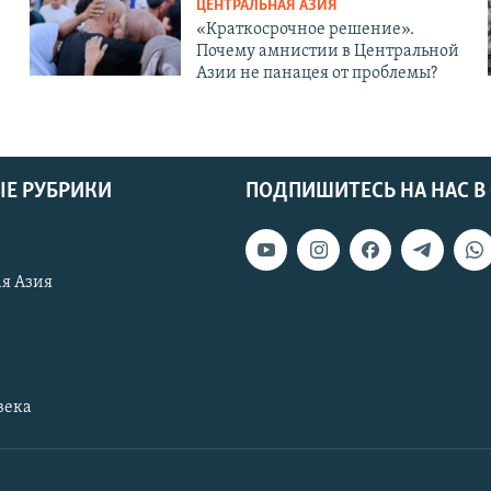
ЦЕНТРАЛЬНАЯ АЗИЯ
«Краткосрочное решение».
Почему амнистии в Центральной
Азии не панацея от проблемы?
Е РУБРИКИ
ПОДПИШИТЕСЬ НА НАС В
я Азия
века