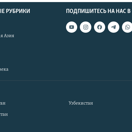
Е РУБРИКИ
ПОДПИШИТЕСЬ НА НАС В
я Азия
века
тан
Узбекистан
тан