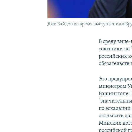
Джо Байден во время выступления в Бр
В среду вице
союзники по 
российских к
обязательств
Это предупре
министром У
Вашингтоне. 
"значительны
по эскалации
оказывать да
Минских дого
российской г