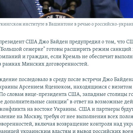
укингском институте в Вашинтоне в речью о российско-украин
-президент США Джо Байден предупредил о том, что С
"Большой семерке" готовы расширить режим санкций 
омпаний и граждан, если Кремль не обеспечит выполн
 в рамках Минских договоренностей.
ждение последовало в среду после встречи Джо Байден
краины Арсением Яценюком, находящимся с визитом
По словам вице-президента США, западные столицы го
е дополнительные санкции" в ответ на возможные дей
 конфликта на востоке Украины. США и партнеры буду
вление на Москву, требуя от нее выполнения всех пол
воренностей, включая возвращение контроля над укр
раницей украинским властям и вывод российских во