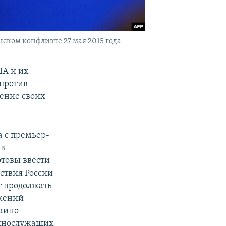
ском конфликте 27 мая 2015 года
ША и их
против
ение своих
а с премьер-
 в
товы ввести
ствия России
т продолжать
ожений
аино-
еннослужащих