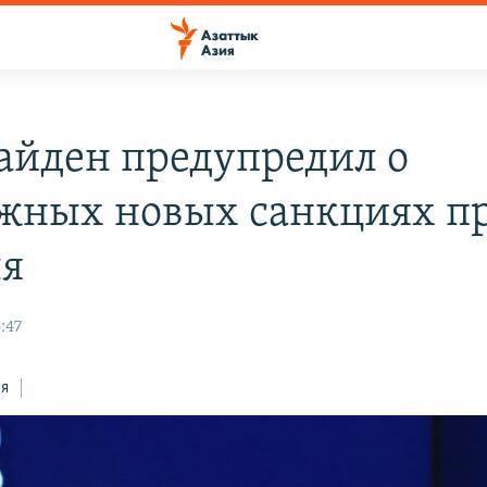
айден предупредил о
жных новых санкциях п
я
:47
ся