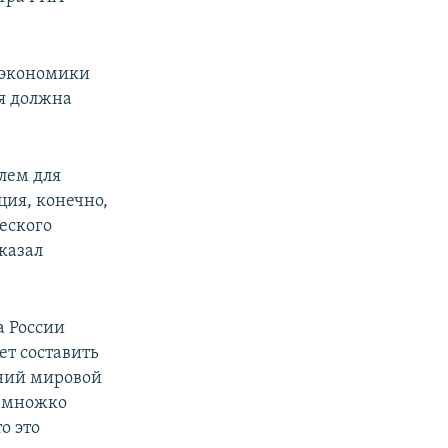
 экономики
ия должна
лем для
ция, конечно,
еского
сказал
а России
ет составить
едний мировой
немножко
о это