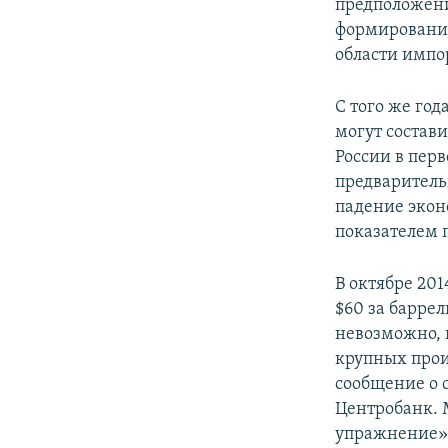
предположени
формировании
области имп
С того же го
могут состав
России в перв
предваритель
падение экон
показателем 
В октябре 20
$60 за барре
невозможно, п
крупных прои
сообщение о 
Центробанк. 
упражнение»,