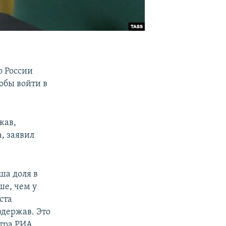
о России
обы войти в
жав,
, заявил
ша доля в
ше, чем у
ста
рдержав. Это
стра РИА