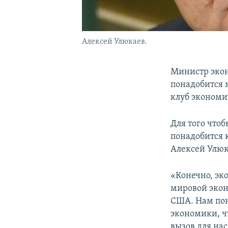
Алексей Улюкаев.
Министр экон
понадобится 
клуб экономи
Для того что
понадобится 
Алексей Улюк
«Конечно, эк
мировой эконо
США. Нам пон
экономики, ч
вызов для на