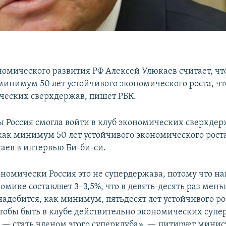
омического развития РФ Алексей Улюкаев считает, чт
минимум 50 лет устойчивого экономического роста, чт
ческих сверхдержав, пишет РБК.
бы Россия смогла войти в клуб экономических сверхдер
как минимум 50 лет устойчивого экономического роста
аев в интервью Би-би-си.
ономически Россия это не супердержава, потому что на
мике составляет 3–3,5%, что в девять-десять раз мень
адобится, как минимум, пятьдесят лет устойчивого ро
тобы быть в клубе действительно экономических супе
с — стать членом этого суперклуба», — цитирует мини