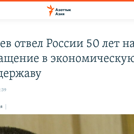
ев отвел России 50 лет н
ащение в экономическу
державу
:39
ся