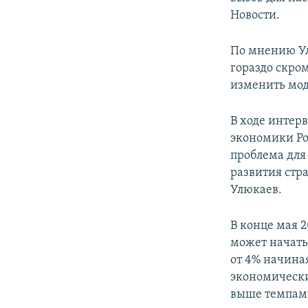
Новости.
По мнению Ул
гораздо скро
изменить мод
В ходе интер
экономики Ро
проблема для
развития стра
Улюкаев.
В конце мая 2
может начать 
от 4% начиная
экономически
выше темпами