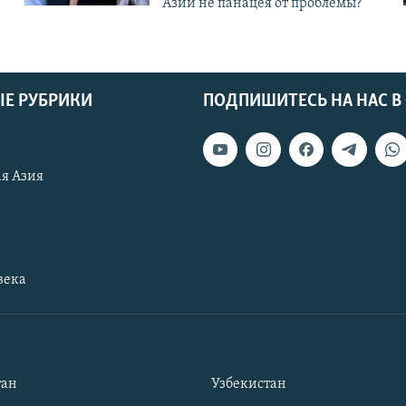
Азии не панацея от проблемы?
Е РУБРИКИ
ПОДПИШИТЕСЬ НА НАС В
я Азия
века
тан
Узбекистан