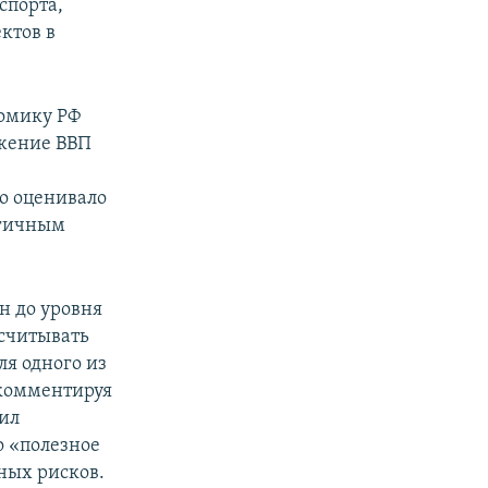
спорта,
ктов в
номику РФ
ижение ВВП
о оценивало
огичным
н до уровня
ссчитывать
ля одного из
 комментируя
вил
о «полезное
ных рисков.