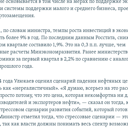
е основывается в том числе на мерах по поддержке эк
 системы поддержки малого и среднего бизнеса, прое
ортозамещения.
да, по словам министра, темпы роста инвестиций в эко
ить более 9% в год. По последним данным Росстата, сн
ом квартале составило 1,9%. Это на 0,3 п.п. лучше, чем
ные расчеты Минэкономразвития. Ранее министерств
омики за первый квартал в 2,2% по сравнению с анал
прошлого года.
14 года Улюкаев оценил сценарий падения нефтяных це
ль как «нереалистичный». «Я думаю, всерьез на это ра
росто потому, что это цена, которая некомфортна ни д
зводителей и экспортеров нефти», — сказал он тогда,
стрессовом сценарии развития событий, который гото
Министр отметил тогда, что стрессовые сценарии — эт
 так как власти должны понимать весь спектр возмож