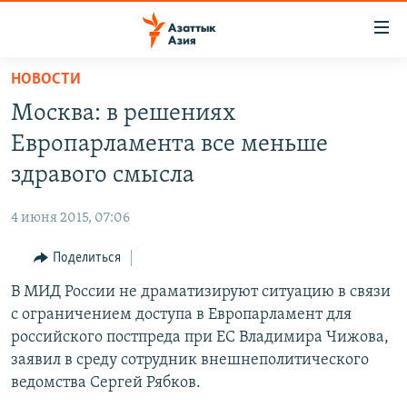
Доступность
ссылок
Вернуться
НОВОСТИ
к
ЦЕНТРАЛЬНАЯ АЗИЯ
Москва: в решениях
основному
НОВОСТИ
КАЗАХСТАН
содержанию
Европарламента все меньше
ВОЙНА В УКРАИНЕ
Вернутся
КЫРГЫЗСТАН
здравого смысла
к
НА ДРУГИХ ЯЗЫКАХ
УЗБЕКИСТАН
главной
4 июня 2015, 07:06
ТАДЖИКИСТАН
ҚАЗАҚША
навигации
ПОДПИШИТЕСЬ НА НАС В СОЦСЕТЯХ
Вернутся
Поделиться
КЫРГЫЗЧА
к
В МИД России не драматизируют ситуацию в связи
ЎЗБЕКЧА
поиску
с ограничением доступа в Европарламент для
ТОҶИКӢ
Все сайты РСЕ/РС
российского постпреда при ЕС Владимира Чижова,
заявил в среду сотрудник внешнеполитического
TÜRKMENÇE
ведомства Сергей Рябков.