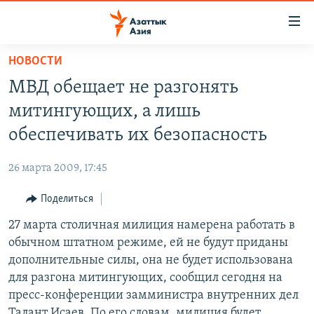
Доступность
ссылок
Вернуться
НОВОСТИ
к
ЦЕНТРАЛЬНАЯ АЗИЯ
МВД обещает не разгонять
основному
НОВОСТИ
КАЗАХСТАН
содержанию
митингующих, а лишь
ВОЙНА В УКРАИНЕ
Вернутся
КЫРГЫЗСТАН
обеспечивать их безопасность
к
НА ДРУГИХ ЯЗЫКАХ
УЗБЕКИСТАН
главной
26 марта 2009, 17:45
ТАДЖИКИСТАН
ҚАЗАҚША
навигации
ПОДПИШИТЕСЬ НА НАС В СОЦСЕТЯХ
Вернутся
Поделиться
КЫРГЫЗЧА
к
27 марта столичная милиция намерена работать в
ЎЗБЕКЧА
поиску
обычном штатном режиме, ей не будут приданы
ТОҶИКӢ
Все сайты РСЕ/РС
дополнительные силы, она не будет использована
для разгона митингующих, сообщил сегодня на
TÜRKMENÇE
пресс-конференции замминистра внутренних дел
Талант Исаев. По его словам, милиция будет