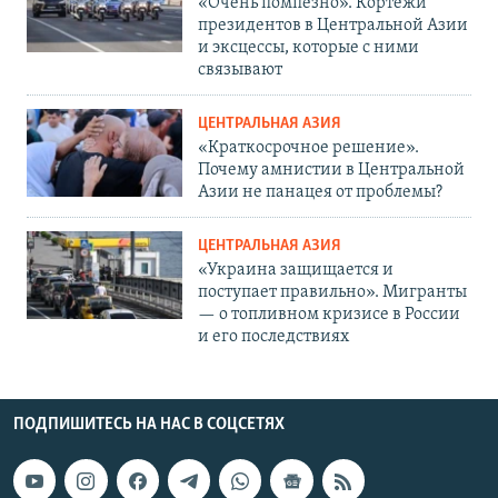
«Очень помпезно». Кортежи
президентов в Центральной Азии
и эксцессы, которые с ними
связывают
ЦЕНТРАЛЬНАЯ АЗИЯ
«Краткосрочное решение».
Почему амнистии в Центральной
Азии не панацея от проблемы?
ЦЕНТРАЛЬНАЯ АЗИЯ
«Украина защищается и
поступает правильно». Мигранты
— о топливном кризисе в России
и его последствиях
ПОДПИШИТЕСЬ НА НАС В СОЦСЕТЯХ