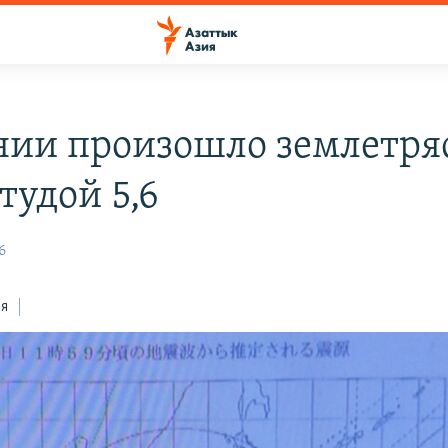
нии произошло землетря
тудой 5,6
6
ся