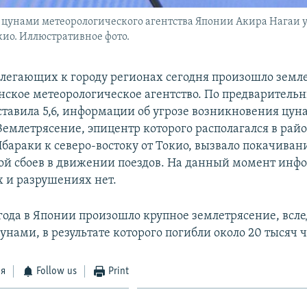
 цунами метеорологического агентства Японии Акира Нагаи 
кио. Иллюстративное фото.
илегающих к городу регионах сегодня произошло земл
нское метеорологическое агентство. По предварител
ставила 5,6, информации об угрозе возникновения цун
Землетрясение, эпицентр которого располагался в рай
бараки к северо-востоку от Токио, вызвало покачиван
ой сбоев в движении поездов. На данный момент инф
 и разрушениях нет.
 года в Японии произошло крупное землетрясение, всл
унами, в результате которого погибли около 20 тысяч 
ся
Follow us
Print