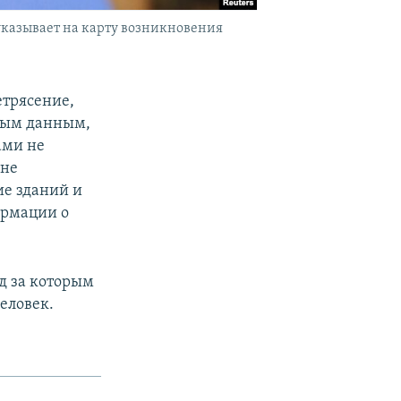
указывает на карту возникновения
етрясение,
ьным данным,
ами не
оне
ие зданий и
ормации о
ед за которым
человек.