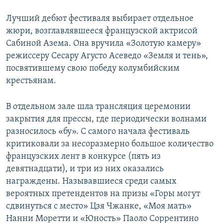
Лучший дебют фестиваля выбирает отдельное
жюри, возглавлявшееся французской актрисой
Сабиной Азема. Она вручила «Золотую камеру»
режиссеру Сесару Агусто Асеведо «Земля и тень»,
посвятившему свою победу колумбийским
крестьянам.
В отдельном зале шла трансляция церемонии
закрытия для прессы, где периодически волнами
разносилось «бу». С самого начала фестиваль
критиковали за несоразмерно большое количество
французских лент в конкурсе (пять из
девятнадцати), и три из них оказались
награждены. Называвшиеся среди самых
вероятных претендентов на призы «Горы могут
сдвинуться с место» Цзя Чжанке, «Моя мать»
Нанни Моретти и «Юность» Паоло Соррентино