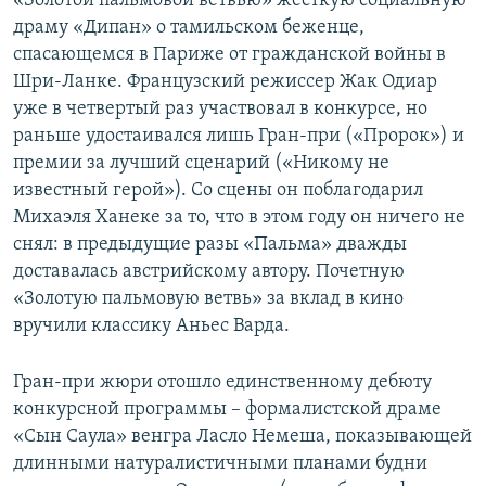
«Золотой пальмовой ветвью» жесткую социальную
драму «Дипан» о тамильском беженце,
спасающемся в Париже от гражданской войны в
Шри-Ланке. Французский режиссер Жак Одиар
уже в четвертый раз участвовал в конкурсе, но
раньше удостаивался лишь Гран-при («Пророк») и
премии за лучший сценарий («Никому не
известный герой»). Со сцены он поблагодарил
Михаэля Ханеке за то, что в этом году он ничего не
снял: в предыдущие разы «Пальма» дважды
доставалась австрийскому автору. Почетную
«Золотую пальмовую ветвь» за вклад в кино
вручили классику Аньес Варда.
Гран-при жюри отошло единственному дебюту
конкурсной программы – формалистской драме
«Сын Саула» венгра Ласло Немеша, показывающей
длинными натуралистичными планами будни