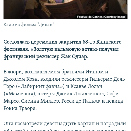
Кадр из фильма "Дипан"
Cостоялась церемония закрытия 68-го Каннского
фестиваля. «Золотую пальмовую ветвь» получил
французский режиссер Жак Одиар.
В жюри, возглавляемом братьями Итаном и
Джоэлом Коэн, входили режиссеры Гильермо Дель
Торо («Лабиринт фавна») и Ксавье Долан
(«Мамочка»), актеры Джейк Джилленхол, Софи
Марсо, Сиенна Миллер, Росси де Пальма и певица
Рокиа Траоре.
Они посмотрели девятнадцать картин и наградили